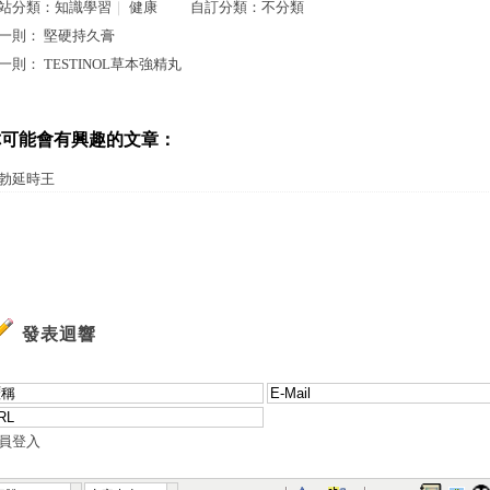
站分類：
知識學習
｜
健康
自訂分類：
不分類
一則：
堅硬持久膏
一則：
TESTINOL草本強精丸
你可能會有興趣的文章：
勃延時王
發表迴響
員登入