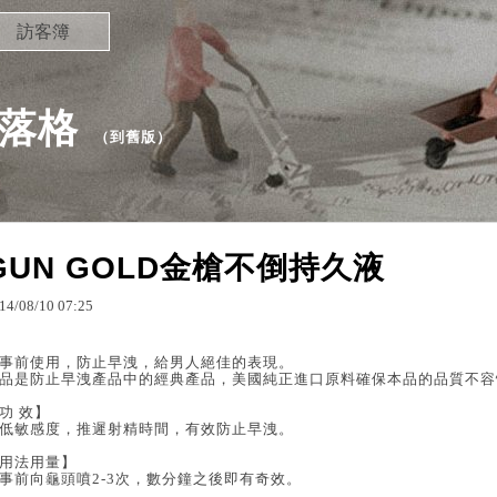
訪客簿
部落格
（
到舊版
）
GUN GOLD金槍不倒持久液
14
/
08
/
10
07
:
25
事前使用，防止早洩，給男人絕佳的表現。
品是防止早洩產品中的經典產品，美國純正進口原料確保本品的品質不容
功 效】
低敏感度，推遲射精時間，有效防止早洩。
用法用量】
事前向龜頭噴2-3次，數分鐘之後即有奇效。