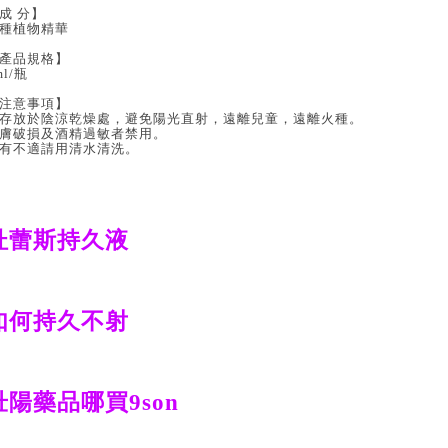
成 分】
種植物精華
產品規格】
ml/瓶
注意事項】
存放於陰涼乾燥處，避免陽光直射，遠離兒童，遠離火種。
膚破損及酒精過敏者禁用。
有不適請用清水清洗。
杜蕾斯持久液
如何持久不射
壯陽藥品哪買9son