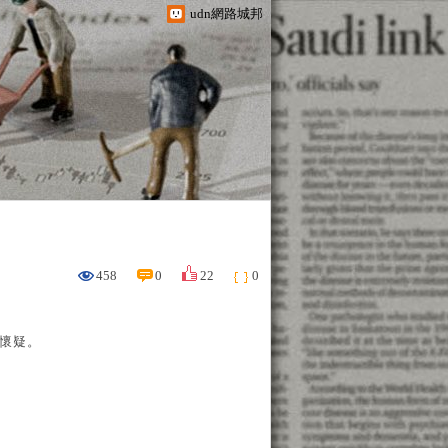
udn網路城邦
458
0
22
0
懷疑。