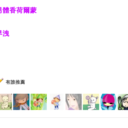
男體香荷爾蒙
早洩
有誰推薦