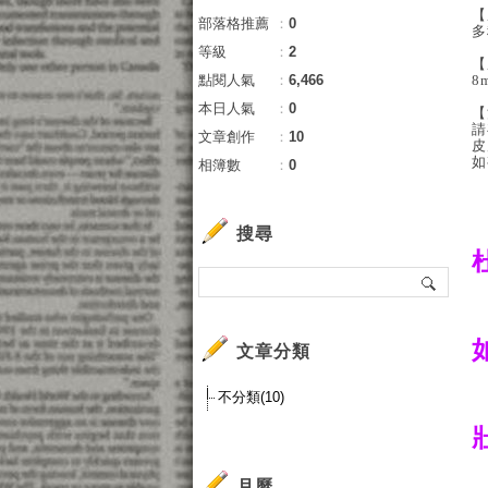
【
部落格推薦
：
0
多
等級
：
2
【
點閱人氣
：
6,466
8
本日人氣
：
0
【
請
文章創作
：
10
皮
如
相簿數
：
0
搜尋
文章分類
不分類(10)
月曆