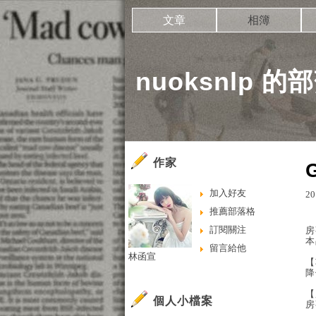
文章
相簿
nuoksnlp 的
作家
加入好友
20
推薦部落格
訂閱關注
房
本
留言給他
林函宣
【
降
【
個人小檔案
房