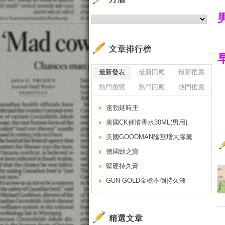
文章排行榜
最新發表
最新回應
最新推薦
熱門瀏覽
熱門回應
熱門推薦
速勃延時王
美國CK催情香水30ML(男用)
美國GOODMAN陰莖增大膠囊
德國勁之寶
堅硬持久膏
GUN GOLD金槍不倒持久液
精選文章