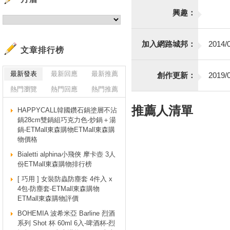
興趣：
加入網路城邦：
2014/0
文章排行榜
最新發表
最新回應
最新推薦
創作更新：
2019/0
熱門瀏覽
熱門回應
熱門推薦
推薦人清單
HAPPYCALL韓國鑽石鍋塗層不沾
鍋28cm雙鍋組巧克力色-炒鍋＋湯
鍋-ETMall東森購物ETMall東森購
物價格
Bialetti alphina小飛俠 摩卡壺 3人
份ETMall東森購物排行榜
[ 巧用 ] 女裝防蟲防塵套 4件入 x
4包-防塵套-ETMall東森購物
ETMall東森購物評價
BOHEMIA 波希米亞 Barline 烈酒
系列 Shot 杯 60ml 6入-啤酒杯-烈