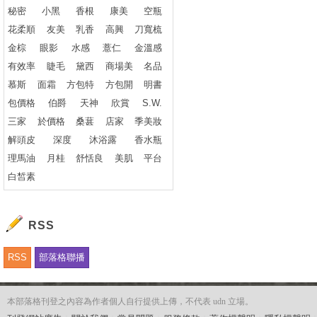
秘密
小黑
香根
康美
空瓶
花柔順
友美
乳香
高興
刀寬梳
金棕
眼影
水感
薏仁
金溫感
有效率
睫毛
黛西
商場美
名品
慕斯
面霜
方包特
方包開
明書
包價格
伯爵
天神
欣賞
S.W.
三家
於價格
桑葚
店家
季美妝
解頭皮
深度
沐浴露
香水瓶
理馬油
月桂
舒恬良
美肌
平台
白皙素
RSS
RSS
部落格聯播
本部落格刊登之內容為作者個人自行提供上傳，不代表 udn 立場。