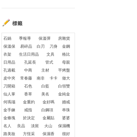
標籤
石鍋
季報導
保溫彈
房雜貨
保溫保
易碎品
白刃
刀身
金鋼
衣架
生活日用品
文具
格比
日用品
孔延長
管式
母親
孔過載
中商
主材
平烤盤
皮中夾
常春藤
南非
卡卡
做大
刀開箱
石色
白藍
白領雙
仙人掌
香草
美名
金純金
何瑪瑙
金重約
金好嗎
婚戒
金手鍊
戒指
白鋼項
串珠
金條塊
於決定
金屬貼
婆婆
名人
良品
淡斑
火山
保濕機
路美妝
方恆采
保濕香
很好