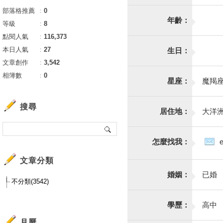
部落格推薦
：
0
年齡：
等級
：
8
點閱人氣
：
116,373
本日人氣
：
27
生日：
文章創作
：
3,542
相簿數
：
0
星座：
魔羯
搜尋
居住地：
大洋洲
怎麼找我：
文章分類
婚姻：
已婚
不分類(3542)
學歷：
高中
月曆