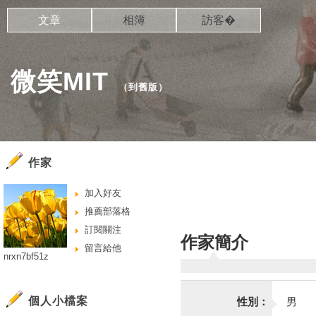
文章
相簿
訪客�
微笑MIT
（
到舊版
）
作家
加入好友
推薦部落格
訂閱關注
作家簡介
留言給他
nrxn7bf51z
個人小檔案
性別：
男