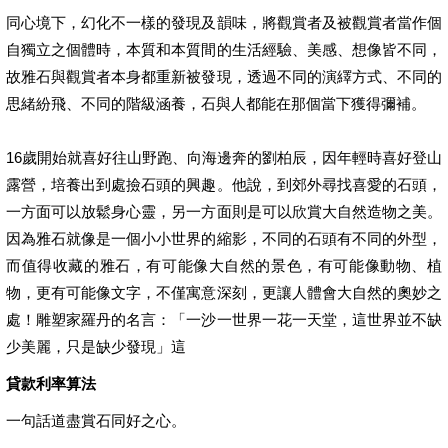
同心境下，幻化不一樣的發現及韻味，將觀賞者及被觀賞者當作個
自獨立之個體時，本質和本質間的生活經驗、美感、想像皆不同，
故雅石與觀賞者本身都重新被發現，透過不同的演繹方式、不同的
思緒紛飛、不同的階級涵養，石與人都能在那個當下獲得彌補。
16歲開始就喜好往山野跑、向海邊奔的劉柏辰，因年輕時喜好登山
露營，培養出到處撿石頭的興趣。他說，到郊外尋找喜愛的石頭，
一方面可以放鬆身心靈，另一方面則是可以欣賞大自然造物之美。
因為雅石就像是一個小小世界的縮影，不同的石頭有不同的外型，
而值得收藏的雅石，有可能像大自然的景色，有可能像動物、植
物，更有可能像文字，不僅寓意深刻，更讓人體會大自然的奧妙之
處！雕塑家羅丹的名言：「一沙一世界一花一天堂，這世界並不缺
少美麗，只是缺少發現」這
貸款利率算法
一句話道盡賞石同好之心。