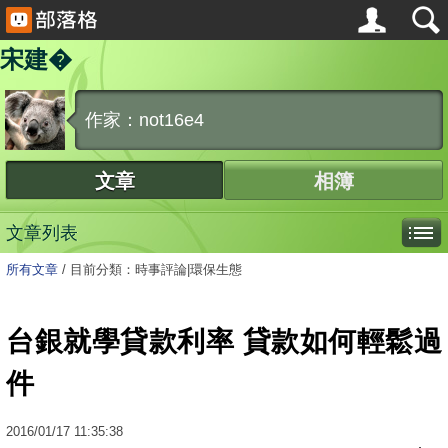
宋建�
作家：not16e4
文章
相簿
文章列表
所有文章
/
目前分類：時事評論|環保生態
台銀就學貸款利率 貸款如何輕鬆過
件
2016
/
01
/
17
11:35:38