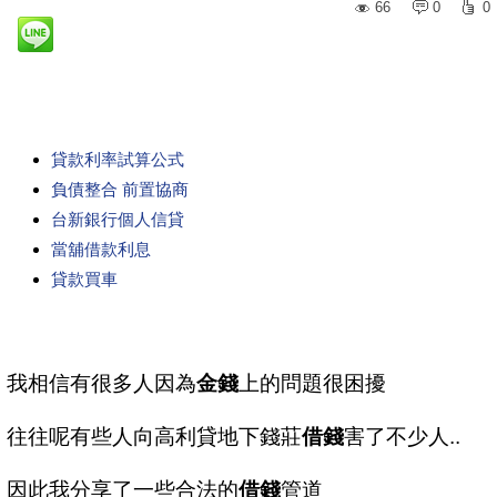
66
0
0
貸款利率試算公式
負債整合 前置協商
台新銀行個人信貸
當舖借款利息
貸款買車
我相信有很多人因為
金錢
上的問題很困擾
往往呢有些人向高利貸地下錢莊
借錢
害了不少人..
因此我分享了一些合法的
借錢
管道