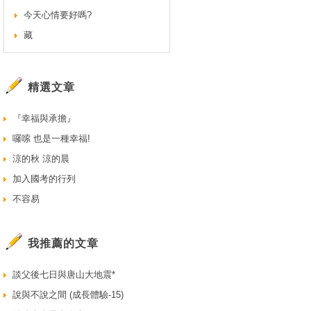
今天心情要好嗎?
藏
精選文章
『幸福與承擔』
囉嗦 也是一種幸福!
涼的秋 涼的晨
加入國考的行列
不容易
我推薦的文章
談父後七日與唐山大地震*
說與不說之間 (成長體驗-15)