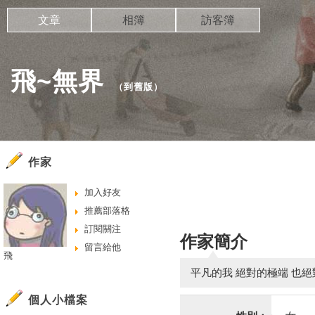
文章
相簿
訪客簿
飛~無界
（
到舊版
）
作家
加入好友
推薦部落格
訂閱關注
作家簡介
留言給他
飛
平凡的我 絕對的極端 也絕
個人小檔案