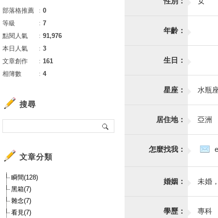
性別：
女
部落格推薦
：
0
等級
：
7
年齡：
點閱人氣
：
91,976
本日人氣
：
3
生日：
文章創作
：
161
相簿數
：
4
星座：
水瓶
搜尋
居住地：
亞洲
怎麼找我：
文章分類
瞬間(128)
婚姻：
未婚
黑箱(7)
雜念(7)
學歷：
專科
看見(7)