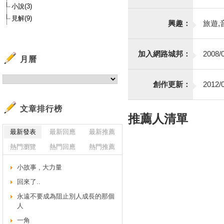
小說(3)
見解(9)
興趣：
旅遊,
加入網路城邦：
2008/0
月曆
創作更新：
2012/0
文章排行榜
推薦人清單
最新發表
最新回應
最新推薦
熱門瀏覽
熱門回應
熱門推薦
小故事 , 大力量
回來了..
永遠不要成為阻止別人成長的那個
人
一角