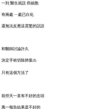
一到 醫生就説 癌細胞
有兩處 ㄧ處已白化
還無法反應這震驚的話語
和醫師討論許久
決定手術切除肺葉🫁
只有這個方法了
前些天一直有不好的念頭
萬一報告結果是不好的