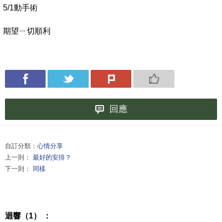
5/1動手術
期望ㄧ切順利
回應
自訂分類：
心情分享
上一則：
最好的安排？
下一則：
同樣
迴響（1） ：