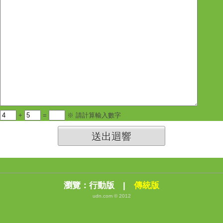
+
=
※ 請計算輸入數字
送出迴響
瀏覽：
行動版
|
傳統版
udn.com © 2012