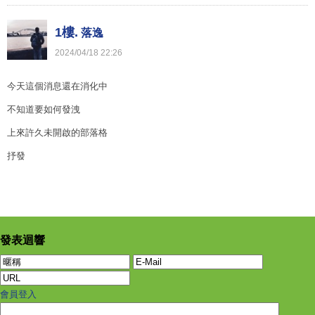
1樓.
落逸
2024
/
04
/
18
22
:
26
今天這個消息還在消化中
不知道要如何發洩
上來許久未開啟的部落格
抒發
發表迴響
會員登入