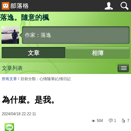
落逸。隨意的楓
作家：落逸
文章
相簿
文章列表
所有文章
/
目前分類：心情隨筆|心情日記
為什麼。是我。
2024
/
04
/
18
22:22:11
504
1
7