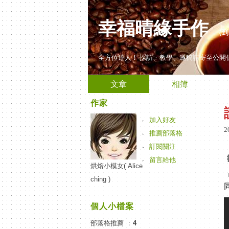
幸福晴緣手作
（
到
全方位達人！ 採訪、教學、邀稿請寄至公開信箱(nice
文章
相簿
作家
加入好友
2
推薦部落格
訂閱關注
留言給他
烘焙小模女( Alice
ching )
個人小檔案
部落格推薦
：
4