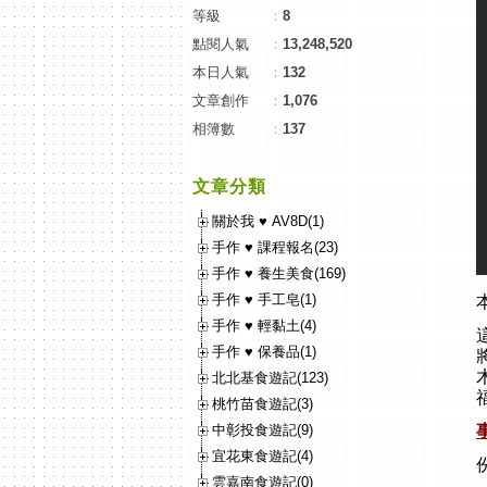
等級
：
8
點閱人氣
：
13,248,520
本日人氣
：
132
文章創作
：
1,076
相簿數
：
137
文章分類
關於我 ♥ AV8D(1)
手作 ♥ 課程報名(23)
手作 ♥ 養生美食(169)
手作 ♥ 手工皂(1)
手作 ♥ 輕黏土(4)
手作 ♥ 保養品(1)
北北基食遊記(123)
桃竹苗食遊記(3)
中彰投食遊記(9)
宜花東食遊記(4)
雲嘉南食遊記(0)