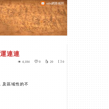
udn網路城邦
好運連連
4,184
0
20
0
，及區域性的不