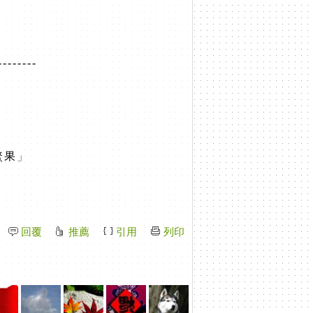
g
--------
鱉果
」
回覆
推薦
引用
列印