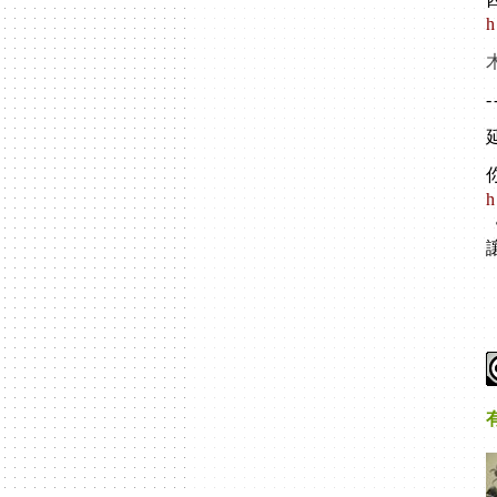
h
-
h