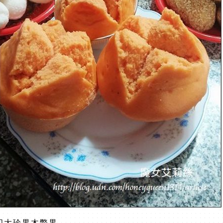
四大珍果木鱉果