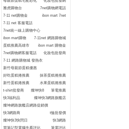
母親節蛋糕宅配彰化
化妝包批發網
雅虎購物台
7net購物網電話
7-11 net購物金
ibon mart 7net
7-11 net 客服電話
7net統一線上購物中心
ibon mart購物
7-11net 網路購物城
蛋糕推薦高雄市
ibon mart 購物金
7net購物網客服電話
化妝包批發商
7-11 網路購物城 發熱衣
新竹母親節蛋糕優惠
好吃蛋糕捲推薦
抹茶蛋糕捲推薦
新竹蛋糕捲推薦
水果蛋糕捲推薦
t-shirt批發商
燦坤快8
筆電推薦
快3福利品
燦坤快3網路旗艦店
燦坤網路旗艦店網路促銷價
快3網路商
t恤批發價
燦坤快3快閃日
快3網路
買筆記型電腦先看評比
筆電評比