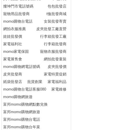
燦坤門市電話號碼
包包批發店
寵物用品批發商
t恤批發商城
momo購物台電話
女裝批發寄賣
網拍衣服推薦
皮夾批發工廠直營
娃娃批發價
行李箱批發工廠
家電福利社
行李箱批發商
momo家電保固
寵物衣服批發商
家電展售會
網拍批發童裝
momo購物網電話號碼
皮夾批發價
皮夾批發商
家電特賣促銷
紙袋批發店
批貨創業
家電福利品
momo購物台電話客服080
家電維修
momo購物網旅遊
富邦momo購物網點數兌換
富邦momo購物網旅遊
富邦momo購物台電話
富邦momo購物台年菜