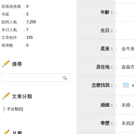
部落格推薦
：
0
年齡：
等級
：
5
點閱人氣
：
7,250
本日人氣
：
7
生日：
文章創作
：
155
相簿數
：
0
星座：
金牛
搜尋
居住地：
嘉義
怎麼找我：
文章分類
婚姻：
未婚
不分類(0)
學歷：
未就
月曆