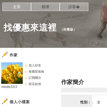
文章
相簿
訪客�
找優惠來這裡
（
到舊版
）
作家
加入好友
推薦部落格
訂閱關注
作家簡介
留言給他
nhbdbt3313
個人小檔案
性別：
女