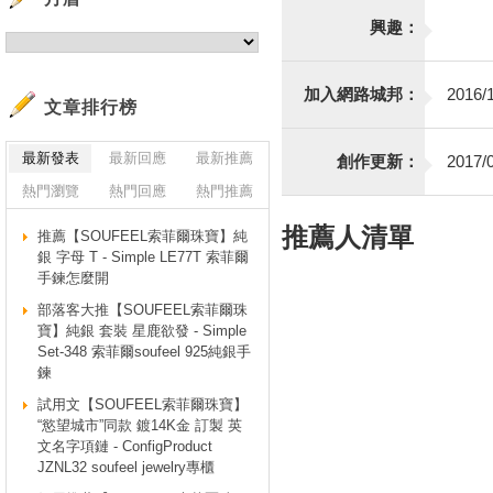
興趣：
加入網路城邦：
2016/1
文章排行榜
最新發表
最新回應
最新推薦
創作更新：
2017/0
熱門瀏覽
熱門回應
熱門推薦
推薦人清單
推薦【SOUFEEL索菲爾珠寶】純
銀 字母 T - Simple LE77T 索菲爾
手鍊怎麼開
部落客大推【SOUFEEL索菲爾珠
寶】純銀 套裝 星鹿欲發 - Simple
Set-348 索菲爾soufeel 925純銀手
鍊
試用文【SOUFEEL索菲爾珠寶】
“慾望城市”同款 鍍14K金 訂製 英
文名字項鏈 - ConfigProduct
JZNL32 soufeel jewelry專櫃