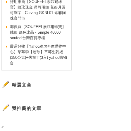
好用推薦【SOUFEEL索菲爾珠
寶】鍍玫瑰金 吊牌項鏈 花好月圓
可刻字 - Carving GKNL01 索菲爾
珠寶門市
哪裡買【SOUFEEL索菲爾珠寶】
純銀 綠色冰晶 - Simple 46060
soufeel台灣百貨專櫃
嚴選好物【Yahoo雅虎奇摩購物中
心】草莓季【連珍】草莓生乳捲
(350公克)+烤布丁(3入) yahoo購物
台
精選文章
我推薦的文章
>