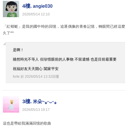
4樓.
angie030
2026
/
05
/
14
12
:
10
「紅蜻蜓」是我的國中時的回憶，追逐偶像的青春記憶，轉眼間已經這麼
久了^^
是啊！
雖然時光不等人 但珍惜眼前的人事物 不留遺憾 也是目前最重要
祝福好友天天開心 闔家平安
forte
於
2026
/
05
/
14
13
:
32
回覆
3樓.
米朵~⁎ᵕᴗᵕ⁎
2026
/
05
/
13
19
:
17
這也是帶給我滿滿回憶的歌曲