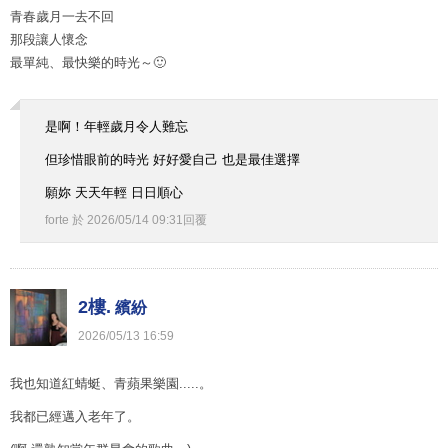
青春歲月一去不回
那段讓人懷念
最單純、最快樂的時光～🙂
是啊！年輕歲月令人難忘
但珍惜眼前的時光 好好愛自己 也是最佳選擇
願妳 天天年輕 日日順心
forte
於
2026
/
05
/
14
09
:
31
回覆
2樓.
繽紛
2026
/
05
/
13
16
:
59
我也知道紅蜻蜓、青蘋果樂園.....。
我都已經邁入老年了。