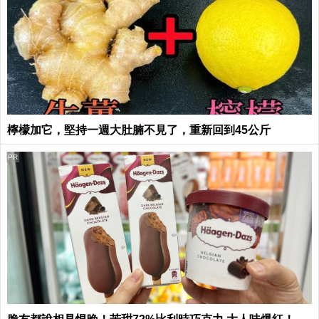
檸檬加它，堅持一週大肚腩不見了，重新回到45公斤
PR