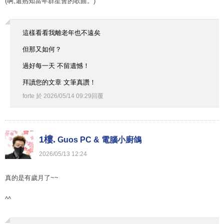
(啊,還熟知當年群星會的歌曲。)
這樣看看我離老年也不遠矣
但那又如何？
過好每一天 不留遺憾！
拜讀您的文章 文筆真讚！
forte
於
2026
/
05
/
14
09
:
29
回覆
1樓.
Guos PC & 電腦小廚鴿
2026
/
05
/
13
12
:
24
真的是有歲月了~~
^^