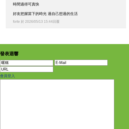
時間過得可真快
好友把握當下的時光 過自己想過的生活
forte
於
2026
/
05
/
13
15
:
44
回覆
發表迴響
會員登入