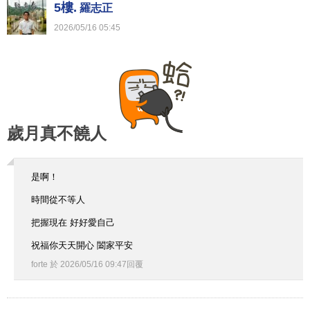
5樓.
羅志正
2026
/
05
/
16
05
:
45
歲月真不饒人
是啊！
時間從不等人
把握現在 好好愛自己
祝福你天天開心 闔家平安
forte
於
2026
/
05
/
16
09
:
47
回覆