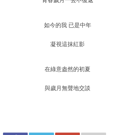
青春歲月一去不復返
如今的我 已是中年
凝視這抹紅影
在綠意盎然的初夏
與歲月無聲地交談