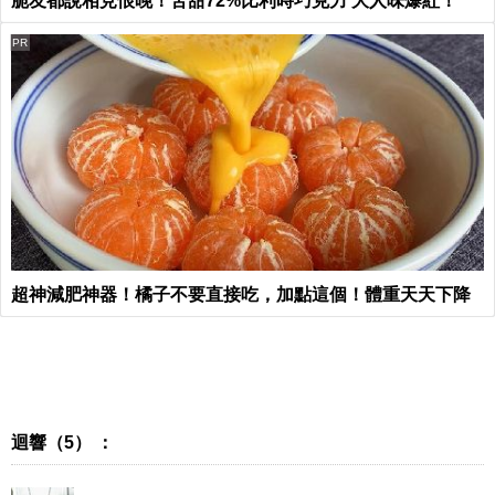
脆友都說相見恨晚！苦甜72%比利時巧克力 大人味爆紅！
PR
超神減肥神器！橘子不要直接吃，加點這個！體重天天下降
迴響（5） ：