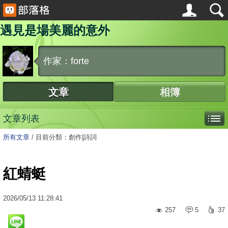
遇見是場美麗的意外
作家：forte
文章
相簿
文章列表
所有文章
/
目前分類：創作|詩詞
紅蜻蜓
2026
/
05
/
13
11:28:41
257
5
37