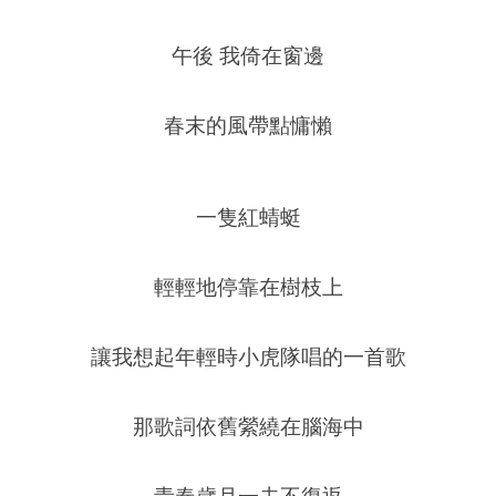
午後 我倚在窗邊
春末的風帶點慵懶
一隻紅蜻蜓
輕輕地停靠在樹枝上
讓我想起年輕時小虎隊唱的一首歌
那歌詞依舊縈繞在腦海中