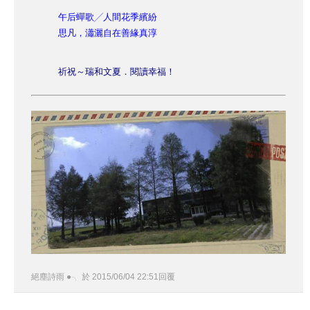
午后蟬歌╱人間花季繽紛
思凡，瀟灑自在善緣真淳
祈祝～瑞和文夏．閱讀幸福！
絕塵詩雨 ●╮
於
2015
/
06
/
04
22
:
51
回覆