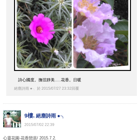
詩心國度。撫弦靜美.....花香。日暖
絕塵詩雨 ●╮
於
2015
/
07
/
27
23
:
32
回覆
9樓.
絕塵詩雨 ●╮
2015
/
07
/
02
22
:
39
心靈花園-花香戀居/ 2015.7.2.