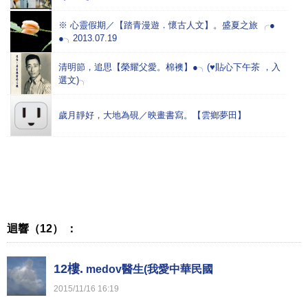
※ 心靈假期／【踏青漫遊．懷古人文】。盛夏之旅 ╭●
●╮2013.07.19
清明節，追思【榮耀父愛。棉襖】●╮(♥貼心下午茶 ，入
選文)╮
歲月靜好，大地為硯／映畫書寫。【雲鄉夢田】
迴響（12） ：
12樓.
medov醫生(我愛中華民國
2015
/
11
/
16
16
:
19