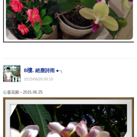
8樓.
絕塵詩雨 ●╮
2015
/
06
/
26
00
:
10
心靈花園～2015.06.25