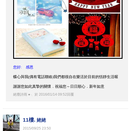
您好: 感恩
蝶心與我(偶有電話聯絡)我們都很自在樂活於目前的恬靜生活喔
謝謝您如此真摯的關懷．祝福您～日日順心．新年如意
絕塵詩雨 ●╮
於
2016
/
01
/
14
09
:
52
回覆
11樓.
姥姥
2015
/
09
/
25
23
:
50