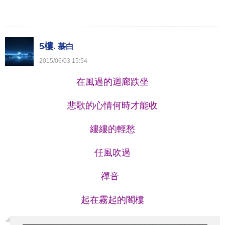
5樓.
慕白
2015
/
06
/
03
15
:
54
在風過的迴廊跌坐
悲歌的心情何時才能收
縷縷的輕愁
任風吹過
禪音
起在霧起的閣樓