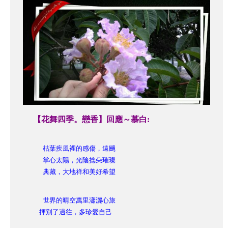
【花舞四季。戀香】回應～慕白:
枯葉疾風裡的感傷，遠颺
掌心太陽，光陰捻朵璀璨
典藏，大地祥和美好希望
世界的晴空萬里瀟灑心旅
揮別了過往，多珍愛自己