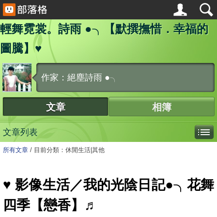
輕舞霓裳。詩雨 ●╮【默撰撫惜．幸福的
圖騰】♥
作家：絕塵詩雨 ●╮
文章
相簿
文章列表
所有文章
/
目前分類：休閒生活|其他
♥ 影像生活／我的光陰日記●╮花舞
四季【戀香】♬