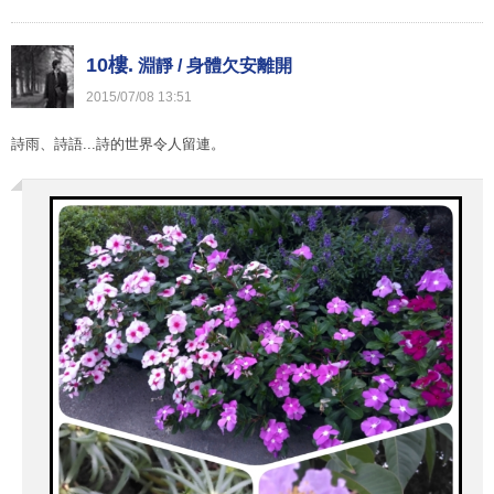
10樓.
淵靜 / 身體欠安離開
2015
/
07
/
08
13
:
51
詩雨、詩語...詩的世界令人留連。