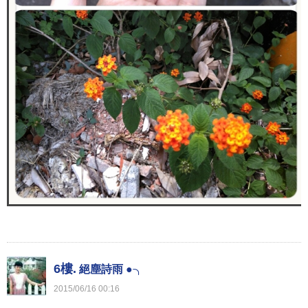
6樓.
絕塵詩雨 ●╮
2015
/
06
/
16
00
:
16