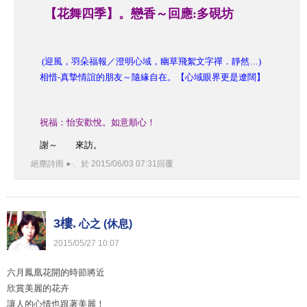
【花舞四季】。戀香～回應:多硯坊
(迎風，羽朵福報／澄明心域，幽草飛絮文字禪．靜然…)
相惜-真摯情誼的朋友～隨緣自在。【心域眼界更是遼闊】
祝福：怡安歡悅。如意順心！
謝～ 來訪。
絕塵詩雨 ●╮
於
2015
/
06
/
03
07
:
31
回覆
3樓.
心之 (休息)
2015
/
05
/
27
10
:
07
六月鳳凰花開的時節將近
欣賞美麗的花卉
讓人的心情也跟著美麗！