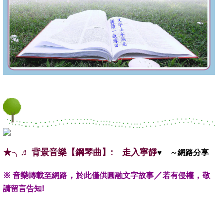
★╮♬ 背景音樂【鋼琴曲】: 走入寧靜
♥ ～網路分享
，
／
，
※ 音樂轉載至網路
於此僅供圓融文字故事
若有侵權
敬
請留言告知!