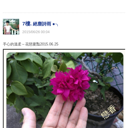
7樓.
絕塵詩雨 ●╮
2015
/
06
/
26
00
:
04
手心的溫柔～花戀夏豔2015.06.25