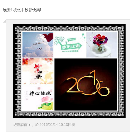
晚安! 祝您中秋節快樂!
絕塵詩雨 ●╮
於
2016
/
01
/
14
10
:
13
回覆