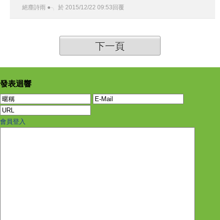
絕塵詩雨 ●╮
於
2015
/
12
/
22
09
:
53
回覆
下一頁
發表迴響
會員登入