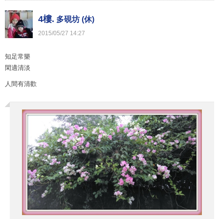
4樓.
多硯坊 (休)
2015
/
05
/
27
14
:
27
知足常樂
閑適清淡
人間有清歡