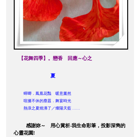
【花舞四季】。戀香 回應～心之
夏
蟬唧．鳳凰花豔 暖意薰然
喧擾不休的塵囂．舞宴時光
熱浪之夏燒沸了／燦陽天藍 ……
感謝妳～ 用心賞析-我生命彩筆，投影深雋的
心靈花園!