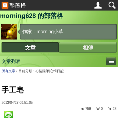
morning628 的部落格
作家：morning小草
文章
相簿
文章列表
所有文章
/
目前分類：心情隨筆|心情日記
手工皂
2013
/
04
/
27
09:51:05
759
0
23