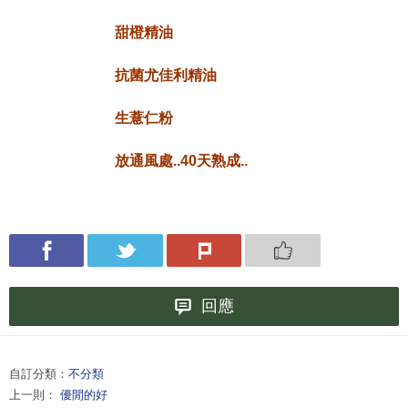
甜橙精油
抗菌尤佳利精油
生薏仁粉
放通風處..40天熟成..
回應
自訂分類：
不分類
上一則：
優閒的好