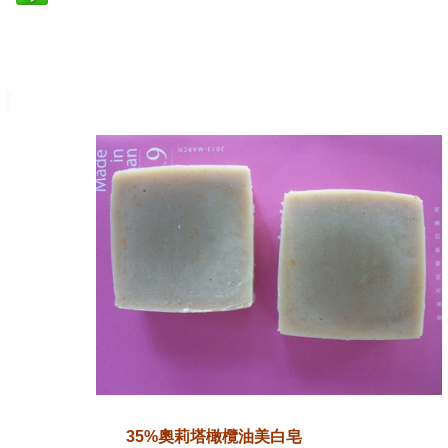
35%奧莉塔橄欖油美白皂