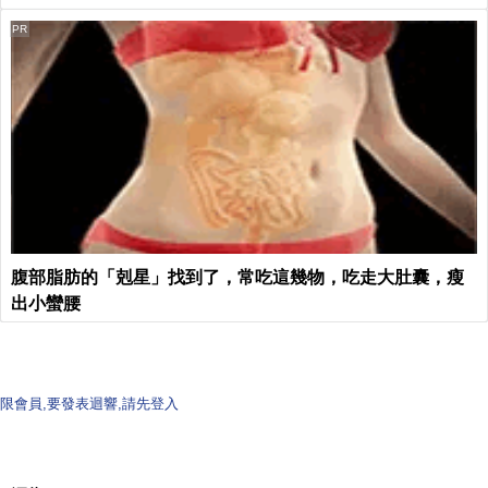
PR
腹部脂肪的「剋星」找到了，常吃這幾物，吃走大肚囊，瘦
出小蠻腰
限會員,要發表迴響,請先登入