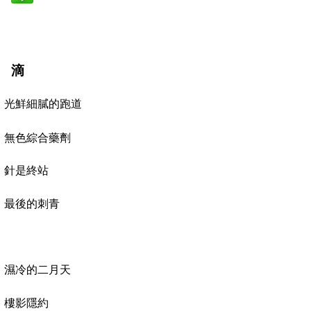
滴
光鮮細膩的跑道
無色綜合藥劑
針是終站
最後的刺青
濕冷的二月天
樓影
隱約