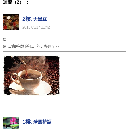
迴響（2） ：
2樓.
大黑豆
2013
/
05
/
27
11
:
42
這....
這....滴!答!滴!答!.....能走多遠ㄚ??
1樓.
清風荷語