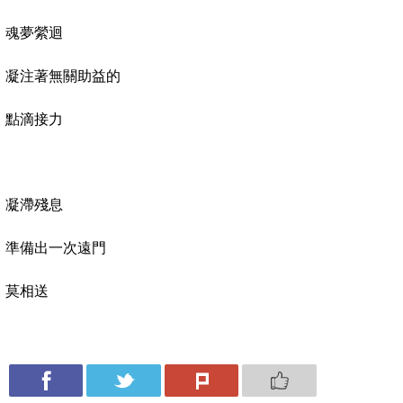
魂夢縈迴
凝注著無關助益的
點滴接力
凝滯殘息
準備出一次遠門
莫相送