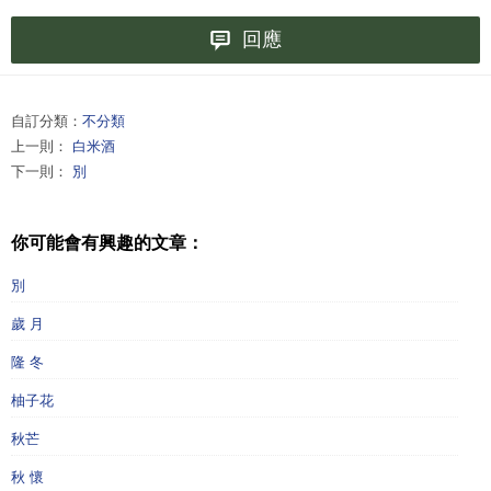
回應
自訂分類：
不分類
上一則：
白米酒
下一則：
別
你可能會有興趣的文章：
別
歲 月
隆 冬
柚子花
秋芒
秋 懷