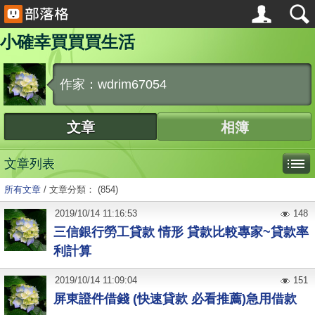
小確幸買買買生活
作家：wdrim67054
文章
相簿
文章列表
所有文章
/
文章分類： (854)
2019
/
10
/
14
11:16:53
148
三信銀行勞工貸款 情形 貸款比較專家~貸款率
利計算
2019
/
10
/
14
11:09:04
151
屏東證件借錢 (快速貸款 必看推薦)急用借款