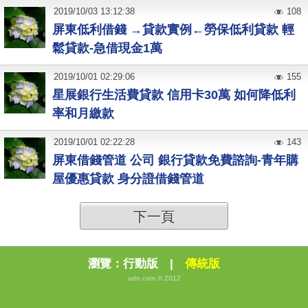
2019
/
10
/
03
13:12:38
108
屏東低利借錢 →貸款實例←勞保低利貸款 輕
鬆貸款-急借現金1萬
2019
/
10
/
01
02:29:06
155
星展銀行生活費貸款 信用卡30萬 如何降低利
率和月繳款
2019
/
10
/
01
02:22:28
143
屏東借錢管道 公司 銀行貸款免費諮詢-青年購
屋優惠貸款 身分證借錢管道
下一頁
瀏覽：
行動版
|
傳統版
udn.com © 2012