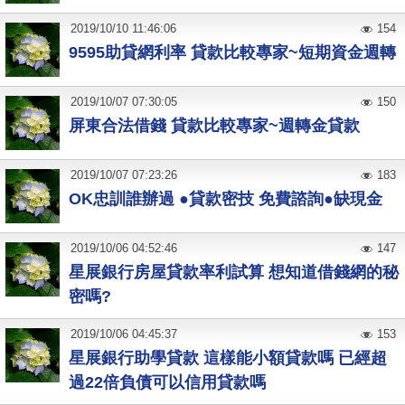
2019
/
10
/
10
11:46:06
154
9595助貸網利率 貸款比較專家~短期資金週轉
2019
/
10
/
07
07:30:05
150
屏東合法借錢 貸款比較專家~週轉金貸款
2019
/
10
/
07
07:23:26
183
OK忠訓誰辦過 ●貸款密技 免費諮詢●缺現金
2019
/
10
/
06
04:52:46
147
星展銀行房屋貸款率利試算 想知道借錢網的秘
密嗎?
2019
/
10
/
06
04:45:37
153
星展銀行助學貸款 這樣能小額貸款嗎 已經超
過22倍負債可以信用貸款嗎