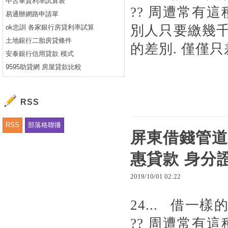
中古車貸利率試算表
?? 周遭常有
易通辦網路申請單
別人只要繳幾千
ok忠訓 各家銀行房貸利率試算
土地銀行二胎房貸條件
的差別. 僅僅只差
安泰銀行信用貸款 模式
9595助貸網 房屋貸款比較
RSS
RSS
部落格聯播
屏東借錢管道
惠貸款 身分
2019
/
10
/
01
02
:
22
24... 借
?? 周遭常有