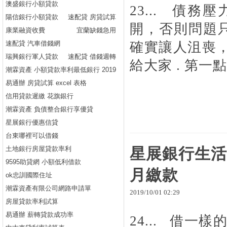
澳盛銀行小額貸款
23... 債
陽信銀行小額貸款
速配貸 房貸試算
開，否則問題只
康業融資收費
宜蘭缺錢急用
速配貸 汽車借錢網
確實讓人沮喪
瑞興銀行軍人貸款
速配貸 借錢週轉
給大家 . 第一點
潮霖資產 小額貸款率利最低銀行 2019
易通辦 房貸試算 excel 表格
信用貸款遲繳 花旗銀行
潮霖資產 負債整合銀行享優貸
星展銀行優惠信貸
台東哪裡可以借錢
土地銀行房屋貸款率利
星展銀行生活
9595助貸網 小額低利借款
月繳款
ok忠訓國際住址
潮霖資產有限公司網路申請單
2019
/
10
/
01
02
:
29
房屋貸款率利試算
易通辦 薪轉貸款成功率
24... 借