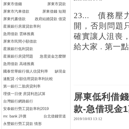
屏東市借錢
屏東市貸款
屏東市汽車借款
屏東借錢 短期
23... 債
屏東代書借款
政府結婚貸款 借貸
開，否則問題只
星展銀行房屋貸款率利
急用借款 雲林推薦
確實讓人沮喪
屏東市民間小額借款
給大家 . 第一點
星展銀行低利貸款
星展銀行房貸問題
急需資金怎麼辦
急用借款 高雄推薦
國泰世華銀行個人信貸利率
缺現金
速配貸 小額信用貸款率利比較
第一銀行二胎房貸利率
理債一日便 房貸利息試算
屏東低利借錢
台灣銀行網路銀行
款-急借現金
安泰銀行勞工貸款率利2019
mr. bank 評價
台北借錢管道
2019
/
10
/
03
13
:
12
永豐銀行勞工貸款 情形