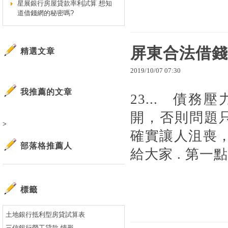
星展銀行房屋貸款率利試算 想知
道借錢網的秘密嗎?
屏東合法借錢
精選文章
2019
/
10
/
07
07
:
30
我推薦的文章
23... 債
開，否則問題只
>
確實讓人沮喪
部落格推薦人
給大家 . 第一點
標籤
土地銀行抵利型房貸試算表
三信銀行勞工貸款 情形