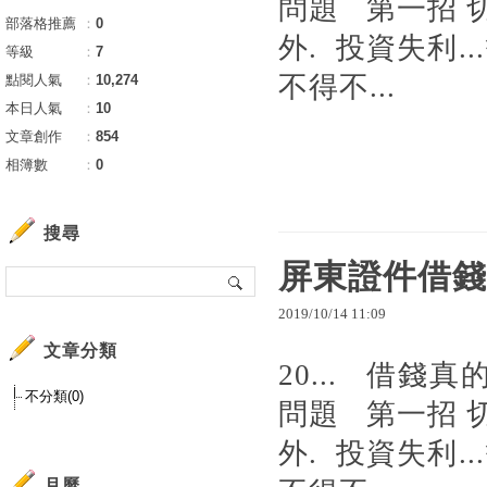
問題 第一招 
部落格推薦
：
0
外. 投資失利
等級
：
7
不得不...
點閱人氣
：
10,274
本日人氣
：
10
文章創作
：
854
相簿數
：
0
搜尋
屏東證件借錢
2019
/
10
/
14
11
:
09
文章分類
20... 借錢
不分類(0)
問題 第一招 
外. 投資失利
月曆