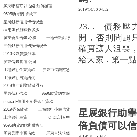
屏東哪裡可以借錢 如何辦理
2019
/
10
/
06
04
:
52
9595助貸網 貸款率
星展銀行信用卡借現金
23... 債
ok忠訓代辦費收多少
開，否則問題只
屏東合法借錢 心得
土地借款銀行
三信銀行信用卡預借現金
確實讓人沮喪
2019公教貸款利率
給大家 . 第一點
屏東借錢管道 公司
土地銀行企業貸款
屏東市借錢救急
上海銀行房貸諮詢
2019青年創業貸款課程
屏東低利借款
9595助貸網客服
mr.bank信用不良是否可貸款
2019勞保貸款
上海銀行小額信貸
星展銀行助學
土地銀行車貸
OK忠訓台中
倍負債可以信
9595助貸網代辦費多少
屏東民間小額借款
屏東合法借錢
2019
/
10
/
06
04
:
45