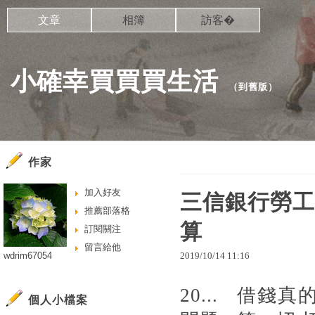
文章
相簿
訪客�
小確幸買買買生活
（
到舊版
）
作家
加入好友
三信銀行勞工
推薦部落格
算
訂閱關注
留言給他
wdrim67054
2019
/
10
/
14
11
:
16
20... 借錢
個人小檔案