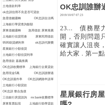
OK忠訓誰辦
土地借款利率
ok忠訓信用不良是否可貸款
2019
/
10
/
07
07
:
23
急需借錢週轉
OK忠訓合法嗎
上海銀行學貸查詢餘額
23... 債
屏東借錢週轉
急用借款 屏東推薦
開，否則問題只
土地銀行信貸照會
屏東民間借款
9595助貸網利率
ok忠訓代辦費
確實讓人沮喪
星展銀行小額借貸
給大家 . 第一點
土地銀行小額信貸利率
急用借款 嘉義推薦
OK忠訓收費標準
上海銀行企業貸款
急用現金5萬
OK忠訓誰辦過
OK忠訓過件率
OK忠訓網路申請單
土地銀行小額貸款
OK忠訓 整合負債
星展銀行房屋
三信銀行房貸諮詢
mr.bank收費標準
嗎?
屏東客票貼現
土地銀行助學貸款