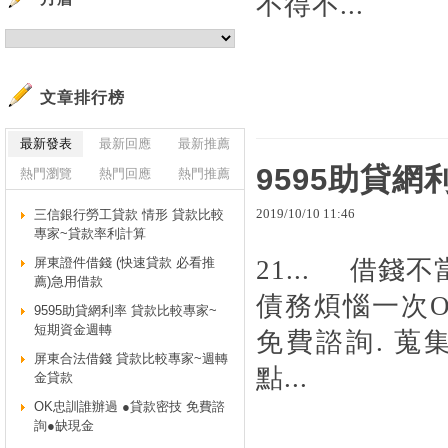
不得不...
文章排行榜
最新發表
最新回應
最新推薦
9595助貸
熱門瀏覽
熱門回應
熱門推薦
2019
/
10
/
10
11
:
46
三信銀行勞工貸款 情形 貸款比較
專家~貸款率利計算
屏東證件借錢 (快速貸款 必看推
21... 借錢
薦)急用借款
債務煩惱一次O
9595助貸網利率 貸款比較專家~
短期資金週轉
免費諮詢. 蒐
屏東合法借錢 貸款比較專家~週轉
點...
金貸款
OK忠訓誰辦過 ●貸款密技 免費諮
詢●缺現金