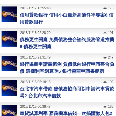
2015
/
11
/
17
13:55:48
175
信用貸款銀行 信用小白最新高過件率專案6 信
用貸款銀行
2015
/
11
/
16
02:28:29
191
債務更生開庭 免費債務整合諮詢服務管道推薦
6 債務更生開庭
2015
/
11
/
15
21:31:49
247
銀行協商申請書範例 負債低向銀行申請整合負
債 這樣利率划算嗎5 銀行協商申請書範例
2015
/
11
/
15
05:18:15
192
台北市汽車借款 曾債務協商可以申請汽車貸款
嗎2 台北市汽車借款
2015
/
11
/
15
00:38:47
185
車貸試算利率 嘉義機車借錢一次搞懂懶人包2