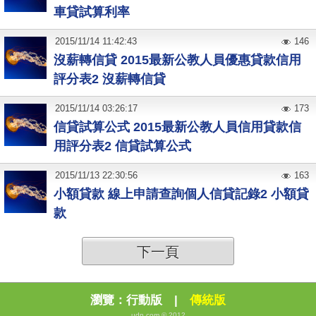
車貸試算利率
2015
/
11
/
14
11:42:43
146
沒薪轉信貸 2015最新公教人員優惠貸款信用
評分表2 沒薪轉信貸
2015
/
11
/
14
03:26:17
173
信貸試算公式 2015最新公教人員信用貸款信
用評分表2 信貸試算公式
2015
/
11
/
13
22:30:56
163
小額貸款 線上申請查詢個人信貸記錄2 小額貸
款
下一頁
瀏覽：
行動版
|
傳統版
udn.com © 2012