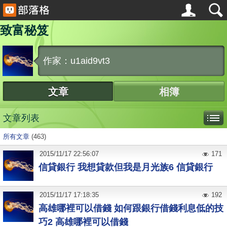
致富秘笈
作家：u1aid9vt3
文章
相簿
文章列表
所有文章
(463)
2015
/
11
/
17
22:56:07
171
信貸銀行 我想貸款但我是月光族6 信貸銀行
2015
/
11
/
17
17:18:35
192
高雄哪裡可以借錢 如何跟銀行借錢利息低的技
巧2 高雄哪裡可以借錢