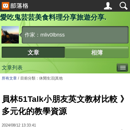
愛吃鬼芸芸美食料理分享旅遊分享.
作家：mliv0lbnss
文章
相簿
文章列表
所有文章
/
目前分類：休閒生活|其他
員林51Talk小朋友英文教材比較 》
多元化的教學資源
2024
/
08
/
12
13:33:41