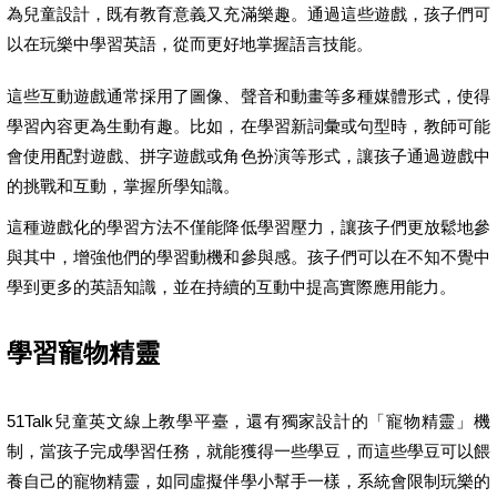
為兒童設計，既有教育意義又充滿樂趣。通過這些遊戲，孩子們可
以在玩樂中學習英語，從而更好地掌握語言技能。
這些互動遊戲通常採用了圖像、聲音和動畫等多種媒體形式，使得
學習內容更為生動有趣。比如，在學習新詞彙或句型時，教師可能
會使用配對遊戲、拼字遊戲或角色扮演等形式，讓孩子通過遊戲中
的挑戰和互動，掌握所學知識。
這種遊戲化的學習方法不僅能降低學習壓力，讓孩子們更放鬆地參
與其中，增強他們的學習動機和參與感。孩子們可以在不知不覺中
學到更多的英語知識，並在持續的互動中提高實際應用能力。
學習寵物精靈
51Talk兒童英文線上教學平臺，還有獨家設計的「寵物精靈」機
制，當孩子完成學習任務，就能獲得一些學豆，而這些學豆可以餵
養自己的寵物精靈，如同虛擬伴學小幫手一樣，系統會限制玩樂的