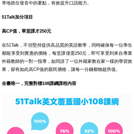
準地抓住發音中的要點，有效提升口語能力。
51Talk
加分項目
高
CP
值，單堂課才
250
元
在51Talk，不但堅持提供高品質的英語教學，同時確保每一位學生
都能享受到實惠的價格，每堂課僅需250元，即可享受到來自專業
外籍教師的一對一指導，如同請了一位外籍家教在家一樣的學習效
果，卻有如此高CP值的親民價格，讓每一分錢都物超所值。
全臺唯一，完整對標108課綱課程內容