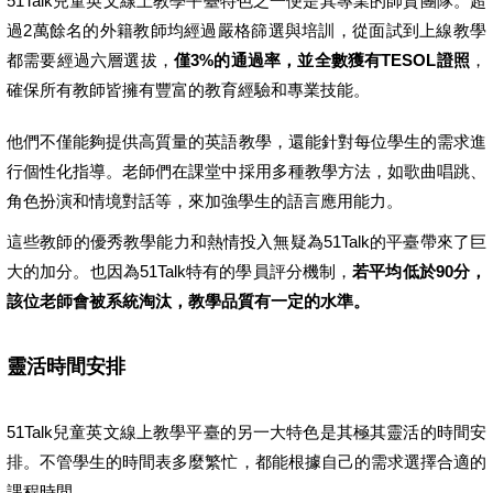
51Talk兒童英文線上教學平臺特色之一便是其專業的師資團隊。超
過2萬餘名的外籍教師均經過嚴格篩選與培訓，從面試到上線教學
都需要經過六層選拔，
僅3%的通過率，並全數獲有
TESOL
證照
，
確保所有教師皆擁有豐富的教育經驗和專業技能。
他們不僅能夠提供高質量的英語教學，還能針對每位學生的需求進
行個性化指導。老師們在課堂中採用多種教學方法，如歌曲唱跳、
角色扮演和情境對話等，來加強學生的語言應用能力。
這些教師的優秀教學能力和熱情投入無疑為51Talk的平臺帶來了巨
大的加分。也因為51Talk特有的學員評分機制，
若平均低於90分，
該位老師會被系統淘汰，教學品質有一定的水準。
靈活時間安排
51Talk兒童英文線上教學平臺的另一大特色是其極其靈活的時間安
排。不管學生的時間表多麼繁忙，都能根據自己的需求選擇合適的
課程時間。