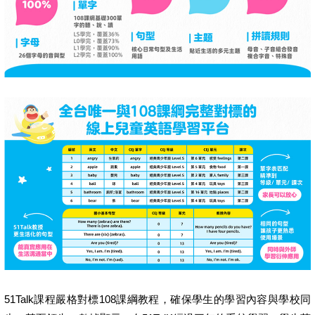
51Talk課程嚴格對標108課綱教程，確保學生的學習內容與學校同