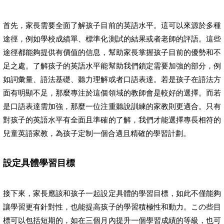
首先，家長需要全面了解孩子目前的英語水平。這可以來源於多種
途徑，例如學校成績單、標準化測試的結果或者老師的評語。這些
途徑都能夠提供有價值的信息，幫助家長掌握孩子目前的優勢和不
足之處。了解孩子的英語水平能幫助我們鎖定需要加強的部分，例
如詞彙量、語法基礎、聽力理解或者口語表達。若是孩子在語法方
面有明顯不足，那麼專注於這個領域的教師會是較好的選擇。而若
是口語表達需加強，那麼一位注重聽說訓練的家教則更適合。只有
對孩子的英語水平有全面且準確的了解，我們才能選擇專長相符的
兒童英語家教，為孩子定制一個合適且精確的學習計劃。
設定具體學習目標
接下來，家長應該和孩子一起設定具體的學習目標，如此不僅能夠
讓學習更有針對性，也能提高孩子的學習積極性和動力。この些目
標可以包括短期的，如在三個月內提升一個學習成績的等級，也可