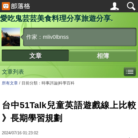
愛吃鬼芸芸美食料理分享旅遊分享.
作家：mliv0lbnss
文章
相簿
文章列表
所有文章
/
目前分類：時事評論|科學百科
台中51Talk兒童英語遊戲線上比較
》長期學習規劃
2024
/
07
/
16
01:23:02