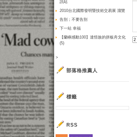
訊站
2010台北國際發明暨技術交易展 溜覽
告別；不要告別
下一站 幸福
【蘭嶼感動100】達悟族的拼板舟文化
(5)
>
部落格推薦人
標籤
RSS