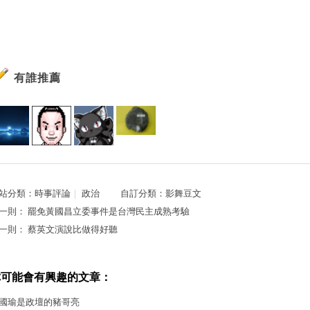
有誰推薦
站分類：
時事評論
｜
政治
自訂分類：
影舞豆文
一則：
罷免黃國昌立委事件是台灣民主成熟考驗
一則：
蔡英文演說比做得好聽
你可能會有興趣的文章：
國瑜是政壇的豬哥亮