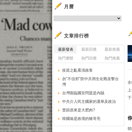
月曆
文章排行榜
最新發表
最新回應
最新推薦
熱門瀏覽
熱門回應
熱門推薦
疫苗之亂看清政客
勿"不信邪"防中共用生化戰攻擊台
全
灣
上
台灣面臨國安問題是內賊
下
中共介入民主國家的選舉及政治
普篩原來是大肥肉?
韓國瑜是政壇的豬哥亮
韓