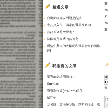
蔡
精選文章
2
忍
台灣面臨國安問題是內賊
2
中共介入民主國家的選舉及政治
蔡
普篩原來是大肥肉?
韓國瑜是政壇的豬哥亮
看清中共血的政權吧和世界會來台灣取
經!
我推薦的文章
選票能夠證明清白？
Stardust
會
寶寶副食篇(一)六~七個月
望江怨
花博圓山區地景花海－阿明師美食－資