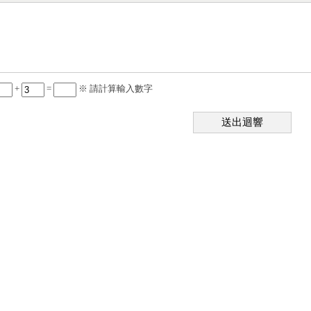
+
=
※ 請計算輸入數字
送出迴響