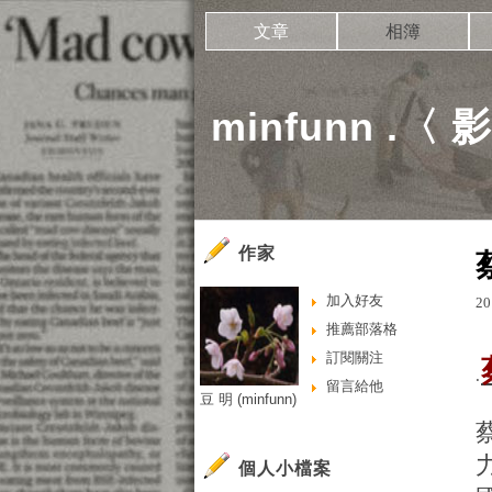
文章
相簿
minfunn .〈
作家
加入好友
20
推薦部落格
訂閱關注
.
留言給他
豆 明 (minfunn)
個人小檔案