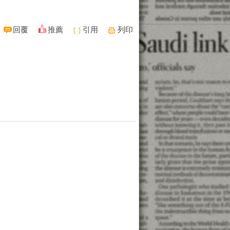
回覆
推薦
引用
列印