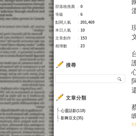
部落格推薦
：
0
等級
：
6
點閱人氣
：
201,469
本日人氣
：
10
文章創作
：
153
相簿數
：
23
搜尋
文章分類
心靈話影(118)
影舞豆文(35)
3