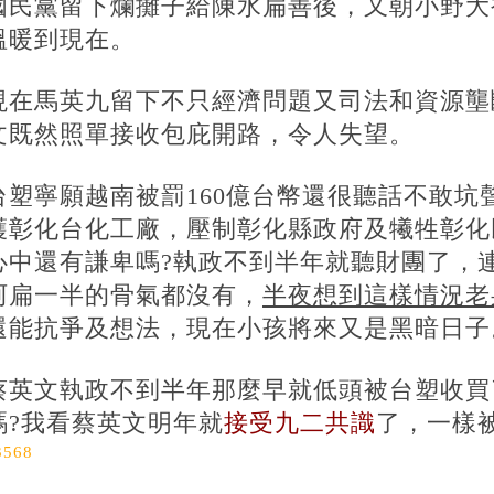
國民黨留下爛攤子給陳水扁善後，又朝小野大
溫暖到現在。
現在馬英九留下不只經濟問題又司法和資源壟
文既然照單接收包庇開路，令人失望。
台塑寧願越南被罰160億台幣還很聽話不敢坑
護彰化台化工廠，壓制彰化縣政府及犧牲彰化
心中還有謙卑嗎?執政不到半年就聽財團了，
阿扁一半的骨氣都沒有，
半夜想到這樣情況老
還能抗爭及想法，現在小孩將來又是黑暗日子
蔡英文執政不到半年那麼早就低頭被台塑收買
嗎?我看蔡英文明年就
接受九二共識
了，一樣
3568