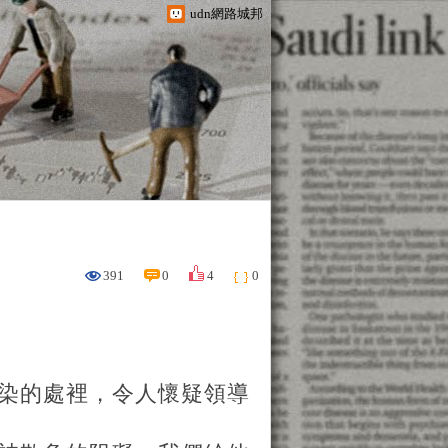
udn網路城邦
391
0
4
0
染的處裡，令人懷疑領導