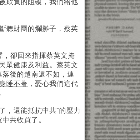
被欺負的阻礙，我們給他
斷聽財團的爛攤子，蔡英
聲，卻回來指揮蔡英文掩
民眾健康及利益。蔡英文
連落後的越南還不如，連
身睡不著
，憂心我們這代
。
了，還能抵抗中共ˇ的壓力
被中共收買了。