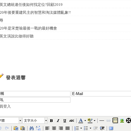
英文總統連任後如何找定位?回顧2019
020年後要重建民主的智慧和淘汰媒體亂象!!
辱
020年是宋楚瑜最後一戰的最好機會
英文演說比做得好聽
發表迴響
員登入
字體
文字大小