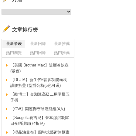
文章排行榜
最新發表
最新回應
最新推薦
熱門瀏覽
熱門回應
熱門推薦
【英國 Brother Max】雙層冷飲壺
(紫色)
【DI JIA】新生代6背多功能頭枕
護腰折疊T型辦公椅(5色可選)
【酷博士】金潮派高級二用圍棋五
子棋
【GW】開運御守除溼袋組(4入)
【Saugella賽吉兒】菁萃潔浴凝露
日夜呵護組(74折兒)
【橙品油畫布】四聯式藝術無框畫