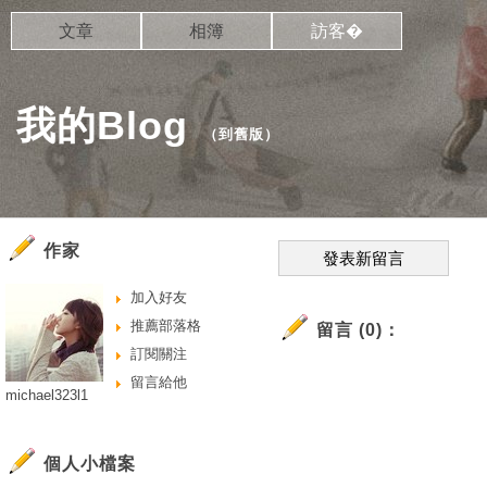
文章
相簿
訪客�
我的Blog
（
到舊版
）
作家
發表新留言
加入好友
推薦部落格
留言 (0)：
訂閱關注
留言給他
michael323l1
個人小檔案