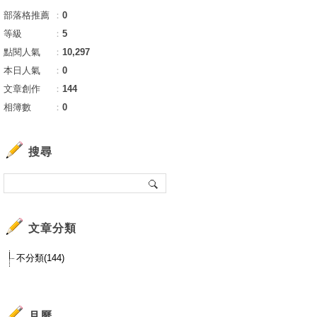
部落格推薦
：
0
等級
：
5
點閱人氣
：
10,297
本日人氣
：
0
文章創作
：
144
相簿數
：
0
搜尋
文章分類
不分類(144)
月曆