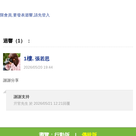
限會員,要發表迴響,請先登入
迴響（1） ：
1樓.
張若思
2026
/
05
/
20
19
:
44
謝謝分享
謝謝支持
亓官先生
於
2026
/
05
/
21
12
:
21
回覆
瀏覽：
行動版
|
傳統版