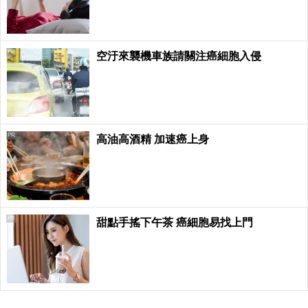
PR
空汙來襲機車族請關注癌細胞入侵
PR
高油高酒精 加速癌上身
PR
甜點手搖下午茶 癌細胞易找上門