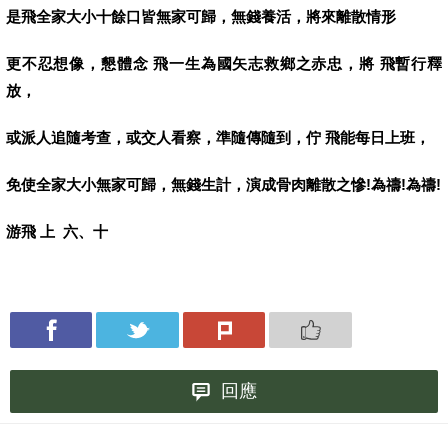
是飛全家大小十餘口皆無家可歸，無錢養活，將來離散情形
更不忍想像，懇體念
飛一生為國矢志救鄉之赤忠，將
飛暫行釋
放，
或派人追隨考查，或交人看察，準隨傳隨到，佇
飛能每日上班，
免使全家大小無家可歸，無錢生計，演成骨肉離散之慘
!
為禱
!
為禱
!
游飛
上
六、十
回應