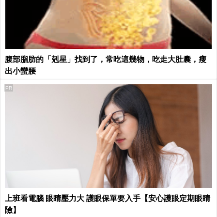
腹部脂肪的「剋星」找到了，常吃這幾物，吃走大肚囊，瘦
出小蠻腰
PR
上班看電腦 眼睛壓力大 護眼保單要入手【安心護眼定期眼睛
險】