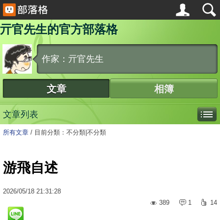
亓官先生的官方部落格
作家：亓官先生
文章
相簿
文章列表
所有文章
/
目前分類：不分類|不分類
游飛自述
2026
/
05
/
18
21:31:28
389
1
14