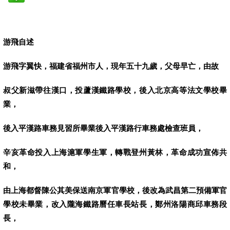
游飛自述
游飛字翼快，福建省福州市人，現年五十九歲，父母早亡，由故
叔父新滋帶往漢口，投蘆漢鐵路學校，後入北京高等法文學校畢
業，
後入平漢路車務見習所畢業後入平漢路行車務處檢查班員，
辛亥革命投入上海滬軍學生軍，轉戰登州黃林，革命成功宣佈共
和，
由上海都督陳公其美保送南京軍官學校，後改為武昌第二預備軍官
學校未畢業，改入
隴海鐵路曆任
車長站長，鄭州洛陽商邱車務段
長，