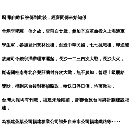
竊
飛自昨日被傳到此後，經審問傳來始知係
舍甥李學驊一信之故，查飛自廿歲，參加辛亥革命投入上海滬軍
學生軍，參加登州黃林役後，創造中華民國，七七抗戰後，即追隨
故總司令錢宗澤辦理軍運起，長沙一二三四次大戰，長沙大火，
崑崙關桂南粤北台兒莊蘭封各次大戰，無不參加，曾經上級屢給
獎狀，得到來台後對整頓路政，輸送日俘日僑，均著微功，
台灣大報均有刊載，福建未淪陷前，曾聯合旅台同鄉計劃建設福
建，
為福建茶葉公司福建糖業公司福州自來水公司福建鐵路等････