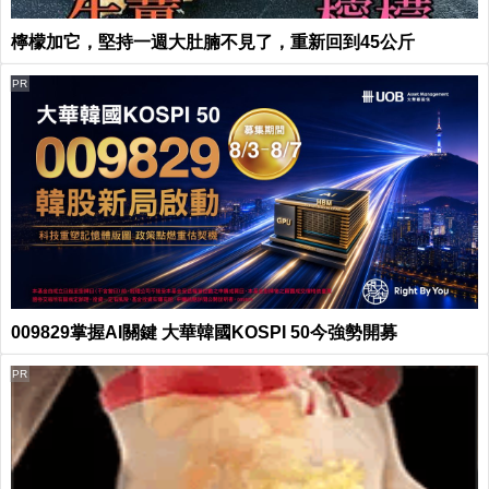
檸檬加它，堅持一週大肚腩不見了，重新回到45公斤
PR
009829掌握AI關鍵 大華韓國KOSPI 50今強勢開募
PR