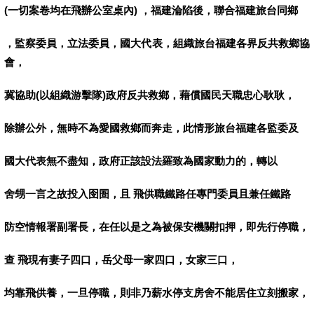
(
一切案卷均在飛辦公室桌內
)
，福建淪陷後，聯合福建旅台同鄉
，監察委員，立法委員，國大代表，組織旅台福建各界反共救鄉協
會，
冀協助
(
以組織游擊隊
)
政府反共救鄉，藉償國民天職忠心耿耿，
除辦公外，無時不為愛國救鄉而奔走，此情形旅台福建各監委及
國大代表無不盡知，政府正該設法羅致為國家動力的，轉以
舍甥一言之故投入囹圄，且
飛供職鐵路任專門委員且兼任鐵路
防空情報署副署長，在任以是之為被保安機關扣押，即先行停職，
查
飛現有妻子四口，岳父母一家四口，女家三口，
均靠飛供養，一旦停職，則非乃薪水停支房舍不能居住立刻搬家，