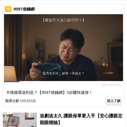
9597借錢網
PR
ads by popIn
卡債循環滾利息？【9597借錢網】3步驟快速借！
觀看次數 156,553次
深入了解
PR
追劇追太久 護眼保單要入手【安心護眼定
期眼睛險】