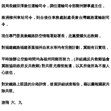
因局長錢宗澤兼任運輸司令，調任運輸司令部鄭州辦事處主任，
株洲柳州車站司令，到台後任車務處副處長兼台灣鐵路運輸副司
令，
現任專門委員兼鐵路防空情報署副署長，忠黨愛國矢志救鄉，
對福建鐵路福建茶葉福州自來水等均有完善計劃，冀能有日實現，
平時除辦公空餘時間均為福州同鄉而努力，
(
并組織反共救鄉協會
冀能協助政府反共救鄉
)
對共匪尤痛恨無遺，以其所做所為不服人
心故也，
對於鐵路上匪諜的分佈詳情，後當詳細偵查報告，藉以圖報國家共
除共匪
。
游飛
六
、
九