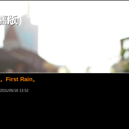
舊版
）
。First Rain。
2011
/
05
/
18
13
:
52