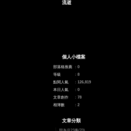
流逝
個人小檔案
部落格推薦
：
0
等級
：
8
點閱人氣
：
126,819
本日人氣
：
0
文章創作
：
78
相簿數
：
2
文章分類
因為這23事(70)