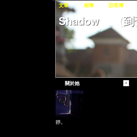
文章
相簿
訪客簿
Shadow
（
到
關於她
靜。