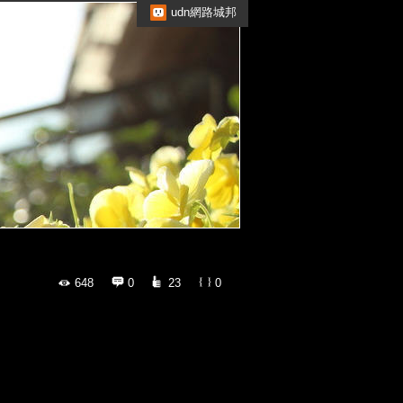
udn網路城邦
648
0
23
0