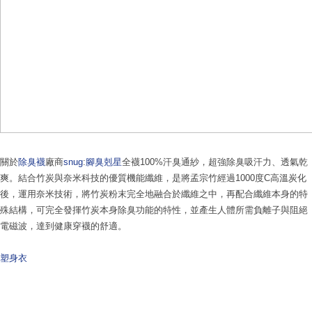
關於
除臭襪
廠商
snug
:
腳臭剋星
全襪100%汗臭通紗，超強除臭吸汗力、透氣乾
爽。結合竹炭與奈米科技的優質機能纖維，是將孟宗竹經過1000度C高溫炭化
後，運用奈米技術，將竹炭粉末完全地融合於纖維之中，再配合纖維本身的特
殊結構，可完全發揮竹炭本身除臭功能的特性，並產生人體所需負離子與阻絕
電磁波，達到健康穿襪的舒適。
塑身衣