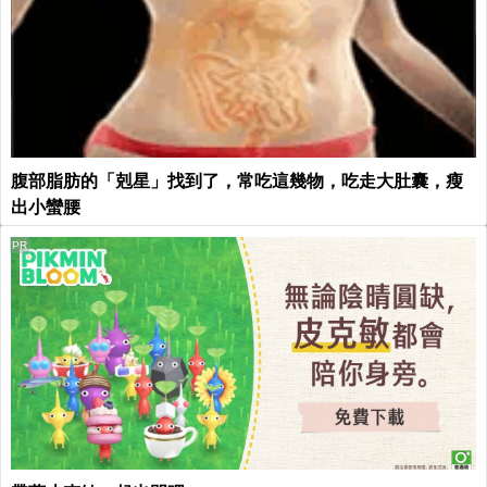
腹部脂肪的「剋星」找到了，常吃這幾物，吃走大肚囊，瘦
出小蠻腰
PR