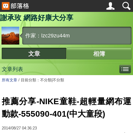
謝承玫 網路好康大分享
作家：lzc29zu44m
文章
相簿
文章列表
所有文章
/
目前分類：不分類|不分類
推薦分享-NIKE童鞋-超輕量網布運
動款-555090-401(中大童段)
2014
/
08
/
27
04:36:23