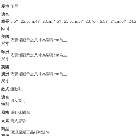
產地
印尼
適合
腳長
3.5Y=22.5cm,4Y=23cm,4.5Y=23.5cm,5Y=23.7cm,5.5Y=24cm,6Y=24
(cm)
美國
依賣場顯示之尺寸為腳長cm為主
尺寸
歐洲
依賣場顯示之尺寸為腳長cm為主
尺寸
英國
澳洲
依賣場顯示之尺寸為腳長cm為主
尺寸
款式
運動鞋
適合
男女皆可
性別
風格
運動休閒風
元素
簡約,設計
商品
保證原廠正品授權販售
來源