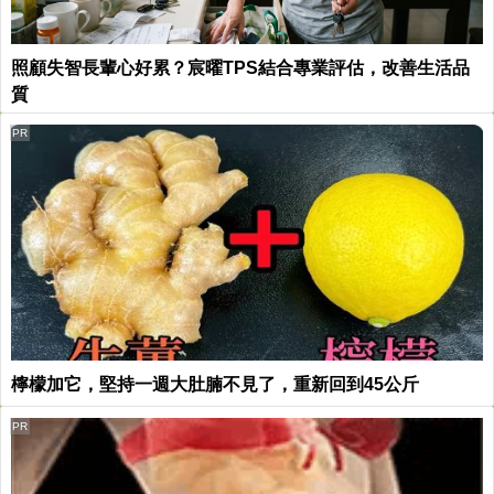
照顧失智長輩心好累？宸曜TPS結合專業評估，改善生活品
質
PR
檸檬加它，堅持一週大肚腩不見了，重新回到45公斤
PR