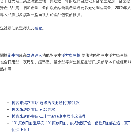
台中縣大裡工業區購置土地，興建近千坪的現代自動化安全衛生廠房，全面提
升產品品質、增加產量，並由魚產結合農產製造更多元化調理美食。2002年又
導入品牌形象旗聚一堂而致力於產品包裝的推廣。
送禮最佳的選擇丸文
禮盒
。
關於
衛生棉
廠商
舒適達人
功能型草本
漢方衛生棉
:提供功能型草本漢方衛生棉,
包含日用型、夜用型、護墊型、量少型等衛生棉產品資訊,天然草本舒緩經期悶
熱不適
博客來網路書店-超級店長必勝術(增訂版)
博客來網路書店-宛如雲水
博客來網路書店-二十世紀晚期中國小說倫理
101原創T恤-道早安-101原創T恤，各式潮流T恤、個性T恤都在這，買T
恤快上101