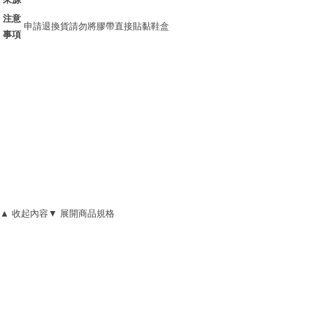
注意
申請退換貨請勿將膠帶直接貼黏鞋盒
事項
▲ 收起內容
▼ 展開商品規格