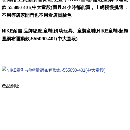
款-555090-401(中大童段)而且24小時都能買，上網慢慢挑選，
不用等店家開門也不用看店員臉色
NIKE耐吉,品牌總覽,童鞋,婦幼玩具、童裝童鞋,NIKE童鞋-超輕
量網布運動款-555090-401(中大童段)
產品網址