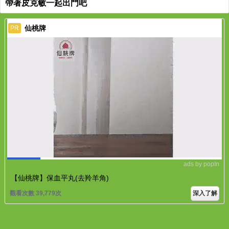
帶著皮克敏一起出門吧
仙桃牌
PR
ads by popIn
【仙桃牌】保血平丸(去羚羊角)
觀看次數 39,779次
深入了解