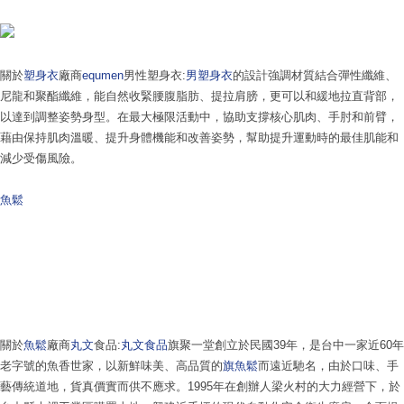
關於
塑身衣
廠商
equmen
男性塑身衣:
男塑身衣
的設計強調材質結合彈性纖維、
尼龍和聚酯纖維，能自然收緊腰腹脂肪、提拉肩膀，更可以和緩地拉直背部，
以達到調整姿勢身型。在最大極限活動中，協助支撐核心肌肉、手肘和前臂，
藉由保持肌肉溫暖、提升身體機能和改善姿勢，幫助提升運動時的最佳肌能和
減少受傷風險。
魚鬆
關於
魚鬆
廠商
丸文
食品:
丸文食品
旗聚一堂創立於民國39年，是台中一家近60年
老字號的魚香世家，以新鮮味美、高品質的
旗魚鬆
而遠近馳名，由於口味、手
藝傳統道地，貨真價實而供不應求。1995年在創辦人梁火村的大力經營下，於