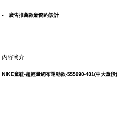
廣告推薦款新簡約設計
內容簡介
NIKE童鞋-超輕量網布運動款-555090-401(中大童段)