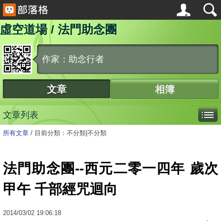
虛空道場 / 法門助念團
作家：助念行者
文章
相簿
文章列表
所有文章
/
目前分類：不分類|不分類
法門助念團--西元二零一四年 歲次
甲午 千部經咒迴向
2014
/
03
/
02
19:06:18