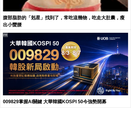
腹部脂肪的「剋星」找到了，常吃這幾物，吃走大肚囊，瘦
出小蠻腰
PR
009829掌握AI關鍵 大華韓國KOSPI 50今強勢開募