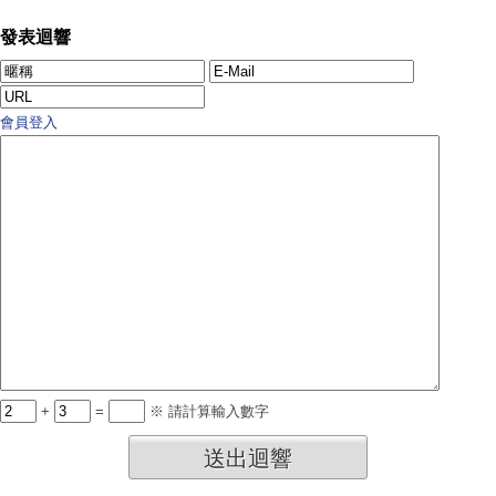
發表迴響
會員登入
+
=
※ 請計算輸入數字
送出迴響