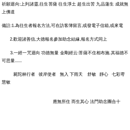
祈願迴向:上列諸靈,往生菩薩 往生淨土 超生出苦 九品蓮生 成就無
上佛道
備註:1.為往生者報名方法,可在訪客簿留言,或發電子信箱,或來電
2.歡迎諸善信,大德報名參加助念結緣,報名方式同上
3.一經一咒迴向 功德無量 金剛經云:菩薩不住相布施.其福德不
可思量......
屍陀林行者 彼岸使者 無入 下雨天 舒敏 靜心 七彩雩
慧敏
應無所住 而生其心 法門助念團合十