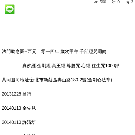
560
0
3
法門助念團--西元二零一四年 歲次甲午 千部經咒迴向
真佛經.金剛經.高王經.尊勝咒.心經.往生咒1000部
共同迴向地址:新北市新莊區壽山路180-2號(金剛心法堂)
20131228 呂詩
20140113 余先見
20140119 許清培