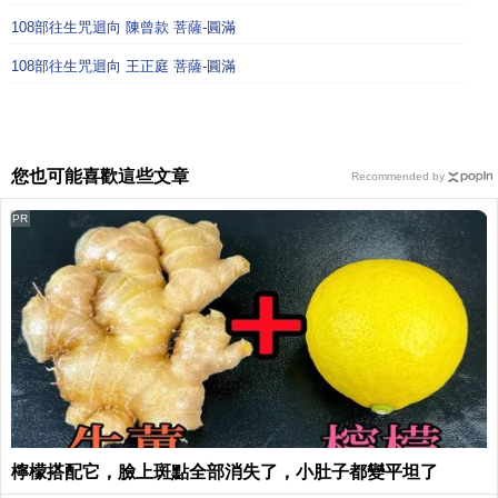
108部往生咒迴向 陳曾款 菩薩-圓滿
108部往生咒迴向 王正庭 菩薩-圓滿
您也可能喜歡這些文章
Recommended by
PR
檸檬搭配它，臉上斑點全部消失了，小肚子都變平坦了