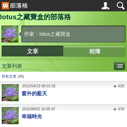
lotus之藏寶盒的部落格
作家：lotus之藏寶盒
文章
相簿
文章列表
所有文章
(49)
2012
/
04
/
23
00:01:55
620
窗外的藍天
2011
/
08
/
02
16:05:47
678
幸福時光