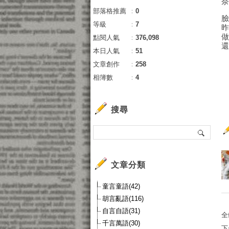
部落格推薦
：
0
臉
等級
：
7
點閱人氣
：
376,098
還
本日人氣
：
51
文章創作
：
258
相簿數
：
4
搜尋
文章分類
童言童語(42)
胡言亂語(116)
自言自語(31)
全
千言萬語(30)
下