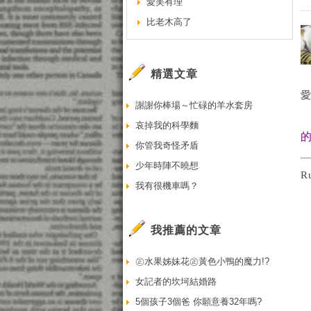
愛美有理
比老木高了
精選文章
謝謝你棒場～忙碌的羊水套房
哀掉我的科學麵
你管我奇怪矛盾
少年時陣不曉想
我有很機車嗎？
我推薦的文章
㊣水果姊妹花㊣黃色小鴨的魔力!?
女記者的坎坷結婚路
5個孩子3個爸 你願意養32年嗎?