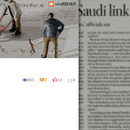
udn網路城邦
853
2
12
0