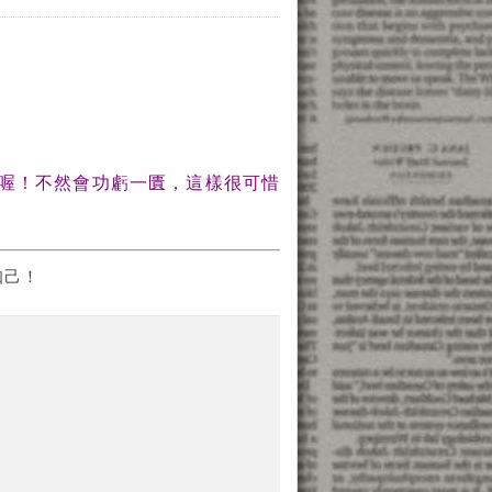
喔！不然會功虧一匱，這樣很可惜
知己！