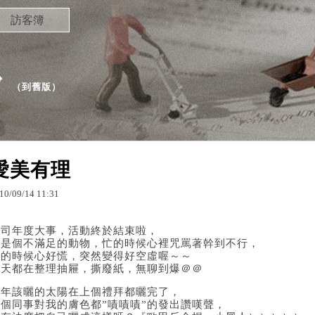
訪客簿
沙
（
到舊版
）
愛美有理
10
/
09
/
14
11
:
31
公司年度大事，活動終於結束啦，
人是個不滿足的動物，忙的時候心裡咒罵著幹到不行，
閒的時候心好慌，突然變得好空虛喔～～
整天都在整理抽屜，撕廢紙，無聊到爆＠＠
今年該曬的太陽在上個禮拜都曬完了，
每個同事對我的膚色都”嘖嘖嘖”的發出讚嘆聲，