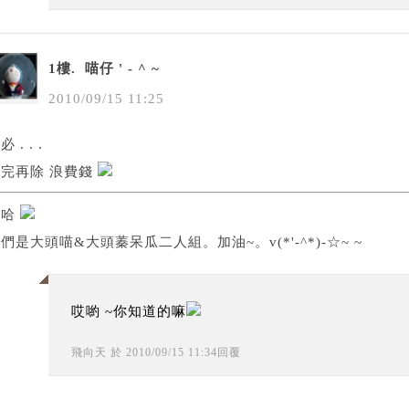
1樓.
喵仔 ' - ^ ~
2010
/
09
/
15
11
:
25
必 . . .
曬完再除 浪費錢
哈哈
們是大頭喵&大頭蓁呆瓜二人組。加油~。v(*'-^*)-☆~ ~
哎喲 ~你知道的嘛
飛向天
於
2010
/
09
/
15
11
:
34
回覆