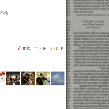
很不賴，
推薦
引用
列印