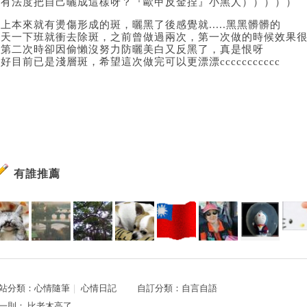
奈有法度把自己曬成這樣呀？『歐甲反金捏』小黑人）））））
上本來就有燙傷形成的斑，曬黑了後感覺就.....黑黑髒髒的
昨天一下班就衝去除斑，之前曾做過兩次，第一次做的時候效果
做第二次時卻因偷懶沒努力防曬美白又反黑了，真是恨呀
好目前已是淺層斑，希望這次做完可以更漂漂ccccccccccc
有誰推薦
站分類：
心情隨筆
｜
心情日記
自訂分類：
自言自語
一則：
比老木高了