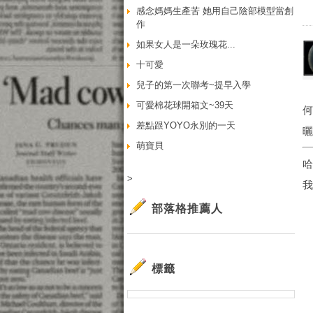
感念媽媽生產苦 她用自己陰部模型當創
作
如果女人是一朵玫瑰花...
十可愛
兒子的第一次聯考~提早入學
可愛棉花球開箱文~39天
何
差點跟YOYO永別的一天
萌寶貝
>
我
部落格推薦人
標籤