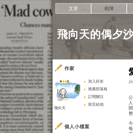
文章
相簿
飛向天的偶夕
作家
加入好友
20
推薦部落格
訂閱關注
留言給他
飛向天
個人小檔案