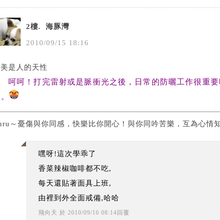
2樓.
海豚灣
2010
/
09
/
15
18
:
16
愛美是人的天性
呵呵！打完雷射或是脈衝光之後，日常的防曬工作很重要
的。
Ruru～憂傷與你同感，快樂比你開心！與你同吟苦樂，互為心情
嘿呀!這次學乖了
香菜辣椒咖啡都不吃,
每天還貼著面具上班,
由裡到外全面戒備,哈哈
飛向天
於
2010
/
09
/
16
08
:
14
回覆