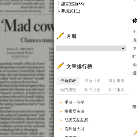
甜言蜜語(38)
夢想101(1)
比
月曆
換
＠
哇
毒
文章排行榜
邁
最新發表
最新回應
最新推薦
熱門瀏覽
熱門回應
熱門推薦
重溫一個夢
限
暗夜變奏曲
胡思又亂亂想
看到發大財