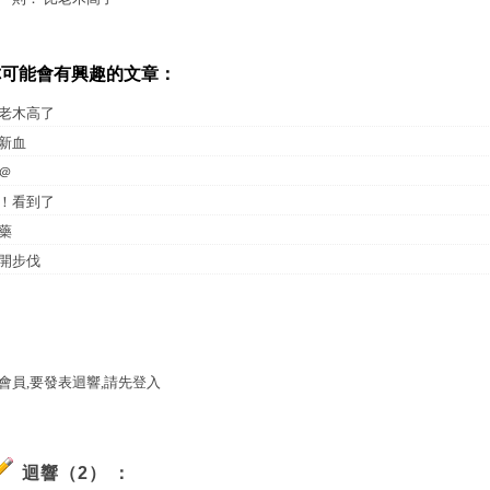
你可能會有興趣的文章：
老木高了
新血
＠
！看到了
藥
開步伐
會員,要發表迴響,請先登入
迴響（2） ：