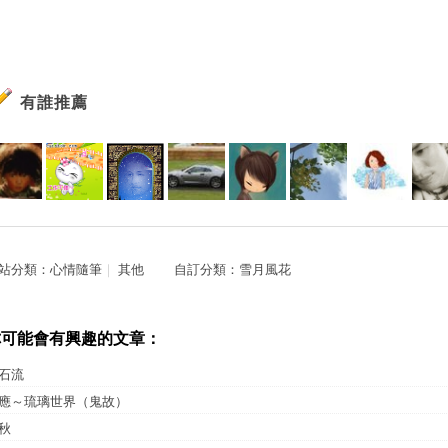
有誰推薦
站分類：
心情隨筆
｜
其他
自訂分類：
雪月風花
你可能會有興趣的文章：
石流
應～琉璃世界（鬼故）
秋