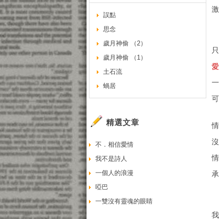
誤點
思念
歲月神偷 （2）
歲月神偷 （1）
土石流
蝸居
精選文章
不．相信愛情
我不是詩人
一個人的浪漫
啞巴
一雙沒有靈魂的眼睛