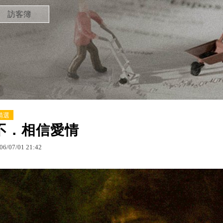
訪客簿
精選
不．相信愛情
06
/
07
/
01
21
:
42