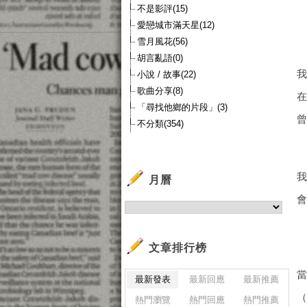
不是影評(15)
愛戀城市滿天星(12)
雪月風花(56)
胡言亂語(0)
小說 / 故事(22)
歌曲分享(8)
「尋找他鄉的片段」(3)
不分類(354)
月曆
文章排行榜
最新發表
最新回應
最新推薦
（
熱門瀏覽
熱門回應
熱門推薦