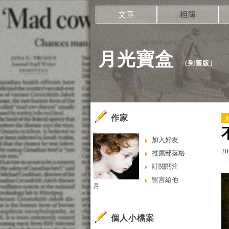
文章
相簿
月光寶盒
（
到舊版
）
作家
加入好友
20
推薦部落格
訂閱關注
留言給他
月
個人小檔案