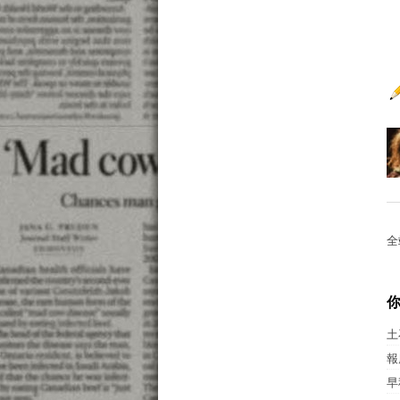
全
土
報
早