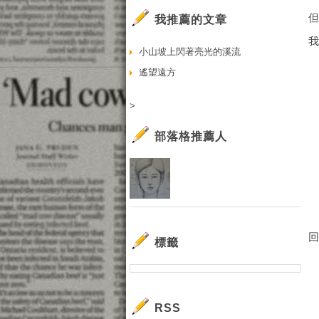
我推薦的文章
小山坡上閃著亮光的溪流
遙望遠方
>
部落格推薦人
回
標籤
RSS