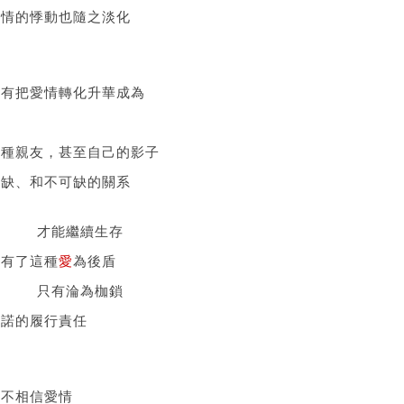
激情的悸動也隨之淡化
只有把愛情轉化升華成為
愛
一種親友，甚至自己的影子
可缺、和不可缺的關系
情 才能繼續生存
沒有了這種
愛
為後盾
情 只有淪為枷鎖
承諾的履行責任
我不相信愛情