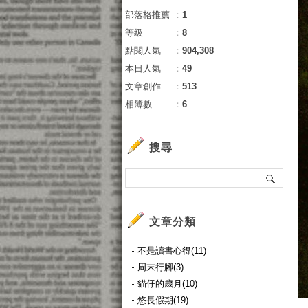
部落格推薦
：
1
等級
：
8
點閱人氣
：
904,308
本日人氣
：
49
文章創作
：
513
相簿數
：
6
搜尋
文章分類
不是讀書心得(11)
周末行腳(3)
貓仔的歲月(10)
悠長假期(19)