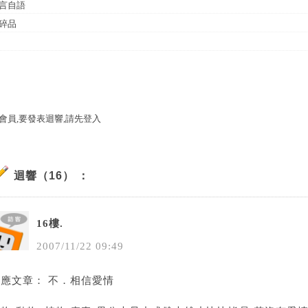
言自語
碎品
會員,要發表迴響,請先登入
迴響（16） ：
16樓.
2007
/
11
/
22
09
:
49
回應文章： 不．相信愛情