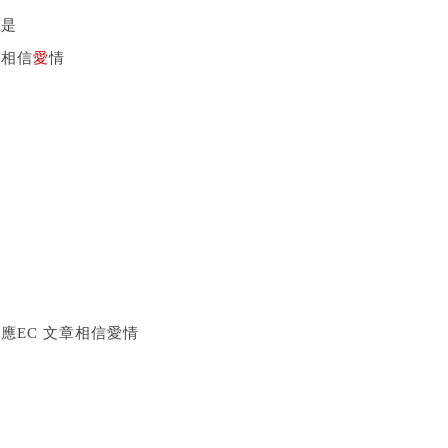
但是
我相信
愛
情
應EC 文章
相信愛情