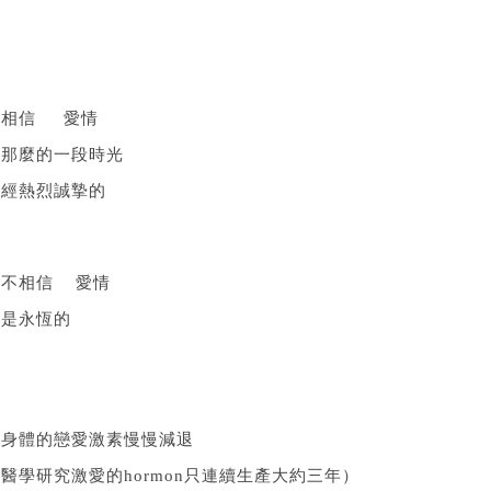
我相信 愛情
在那麼的一段時光
曾經熱烈誠摯的
我不相信 愛情
會是永恆的
當身體的戀愛激素慢慢減退
醫學研究激愛的hormon只連續生產大約三年）