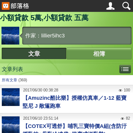
小額貸款 5萬,小額貸款 五萬
作家：lillier5ihc3
文章
相簿
文章列表
所有文章
(369)
2017
/
06
/
30
00:38:28
100
【Amuzinc酷比樂】授權仿真車／1-12 藍寶
堅尼 J 敞篷跑車
2017
/
06
/
10
23:51:14
82
【COTEX可透舒】哺乳三寶特價A組(含防汙