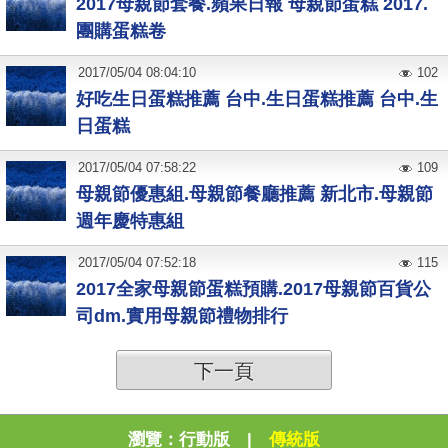
2017母親節套餐.蘋果日報 母親節蛋糕 2017.
團購蛋糕卷
2017
/
05
/
04
08:04:10
102
好吃生日蛋糕推薦 台中.生日蛋糕推薦 台中.生
日蛋糕
2017
/
05
/
04
07:58:22
109
母親節優惠組.母親節餐廳推薦 新北市.母親節
週年慶特惠組
2017
/
05
/
04
07:52:18
115
2017全家母親節蛋糕預購.2017母親節百貨公
司dm.實用母親節禮物排行
下一頁
瀏覽：
行動版
|
傳統版