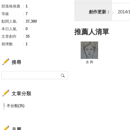
部落格推薦
：
1
創作更新：
2014/1
等級
：
7
點閱人氣
：
37,380
本日人氣
：
0
推薦人清單
文章創作
：
35
相簿數
：
1
搜尋
水 羚
文章分類
不分類(35)
月曆