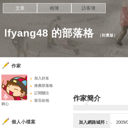
文章
相簿
訪客簿
lfyang48 的部落格
（
到舊版
）
作家
加入好友
推薦部落格
訂閱關注
作家簡介
留言給他
耕心
個人小檔案
加入網路城邦：
2009/0