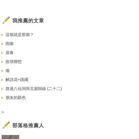
我推薦的文章
這個就是那個？
雨吻
迎春
疫情聯想
殤
解語花+跳繩
路過八仙洞與北迴歸線 (二十二)
朋友的顏色
>
部落格推薦人