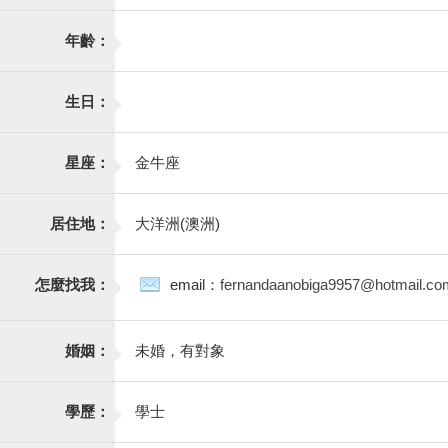
年齡：
生日：
星座：
金牛座
居住地：
大洋洲(澳洲)
怎麼找我：
email：
fernandaanobiga9957@hotmail.co
婚姻：
未婚，有對象
學歷：
學士