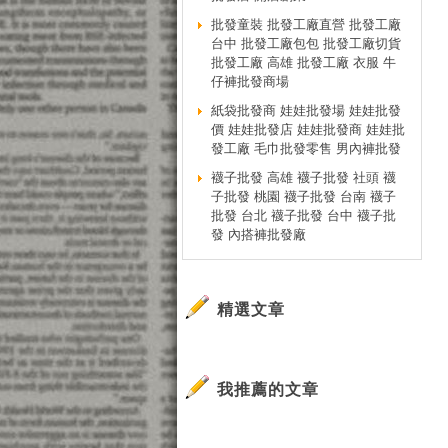
批發童裝 批發工廠直營 批發工廠
台中 批發工廠包包 批發工廠切貨
批發工廠 高雄 批發工廠 衣服 牛
仔褲批發商場
紙袋批發商 娃娃批發場 娃娃批發
價 娃娃批發店 娃娃批發商 娃娃批
發工廠 毛巾批發零售 男內褲批發
襪子批發 高雄 襪子批發 社頭 襪
子批發 桃園 襪子批發 台南 襪子
批發 台北 襪子批發 台中 襪子批
發 內搭褲批發廠
精選文章
我推薦的文章