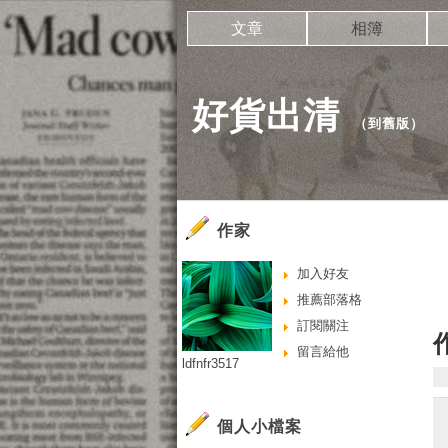
文章
相簿
好貨出清
（
到舊版
）
作家
加入好友
推薦部落格
訂閱關注
留言給他
ldfnfr3517
個人小檔案