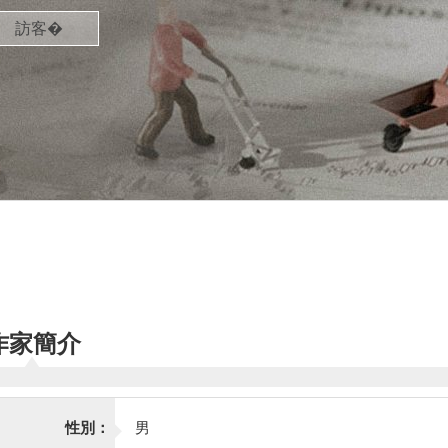
訪客�
作家簡介
性別：
男