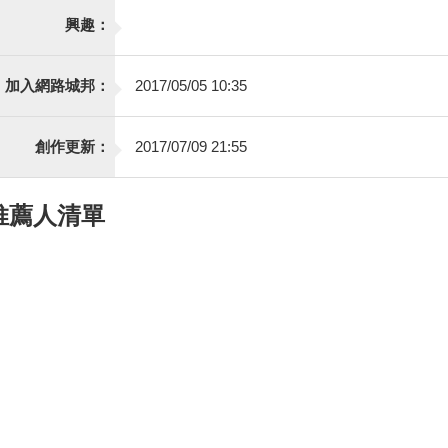
興趣：
加入網路城邦：
2017/05/05 10:35
創作更新：
2017/07/09 21:55
推薦人清單