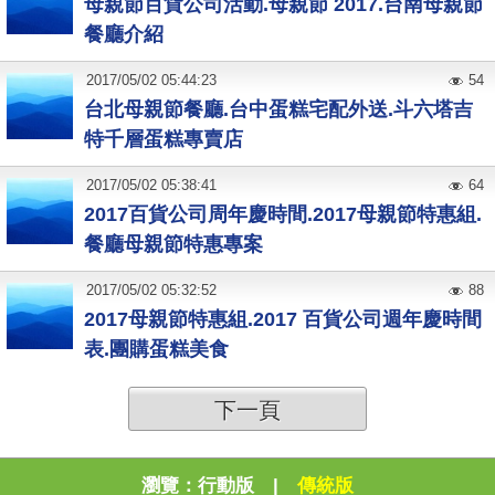
母親節百貨公司活動.母親節 2017.台南母親節
餐廳介紹
2017
/
05
/
02
05:44:23
54
台北母親節餐廳.台中蛋糕宅配外送.斗六塔吉
特千層蛋糕專賣店
2017
/
05
/
02
05:38:41
64
2017百貨公司周年慶時間.2017母親節特惠組.
餐廳母親節特惠專案
2017
/
05
/
02
05:32:52
88
2017母親節特惠組.2017 百貨公司週年慶時間
表.團購蛋糕美食
下一頁
瀏覽：
行動版
|
傳統版