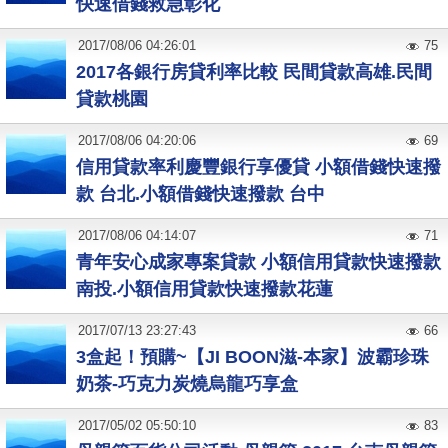
快速借錢救急彰化
2017
/
08
/
06
04:26:01
75
2017各銀行房貸利率比較 民間貸款高雄.民間
貸款桃園
2017
/
08
/
06
04:20:06
69
信用貸款率利慶豐銀行享優貸 小額借錢快速撥
款 台北.小額借錢快速撥款 台中
2017
/
08
/
06
04:14:07
71
青年安心成家專案貸款 小額信用貸款快速撥款
南投.小額信用貸款快速撥款花蓮
2017
/
07
/
13
23:27:43
66
3盒起！預購~【JI BOON滋-本家】波霸珍珠
奶茶-巧克力炭燒烏龍巧享盒
2017
/
05
/
02
05:50:10
83