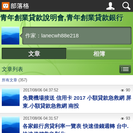
青年創業貸款說明會,青年創業貸款銀行
作家：lanecwh88e218
文章
相簿
文章列表
所有文章
(357)
2017
/
08
/
06
04:37:52
90
免費機場接送 信用卡 2017 小額貸款急救網 屏
東.小額貸款急救網 南投
2017
/
08
/
06
04:31:57
93
各家銀行房貸利率一覽表 快速借錢週轉 台中.