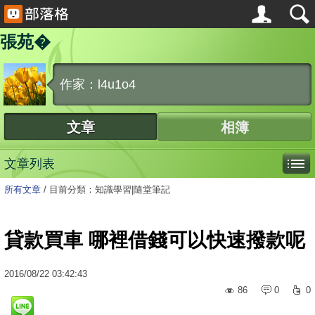
張苑�
作家：l4u1o4
文章
相簿
文章列表
所有文章
/
目前分類：知識學習|隨堂筆記
貸款買車 哪裡借錢可以快速撥款呢
2016
/
08
/
22
03:42:43
86
0
0