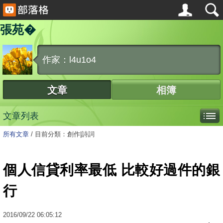
張苑�
作家：l4u1o4
文章
相簿
文章列表
所有文章
/
目前分類：創作|詩詞
個人信貸利率最低 比較好過件的銀
行
2016
/
09
/
22
06:05:12