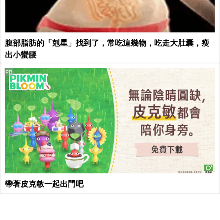
腹部脂肪的「剋星」找到了，常吃這幾物，吃走大肚囊，瘦
出小蠻腰
PR
帶著皮克敏一起出門吧