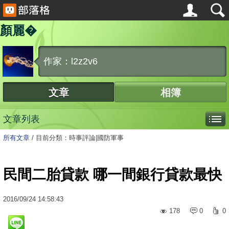
顏麗�
作家：l2z2v6
文章
相簿
文章列表
所有文章
/
目前分類：時事評論|國防軍事
民間二胎貸款 哪一間銀行貸款最快
2016
/
09
/
24
14:58:43
178
0
0