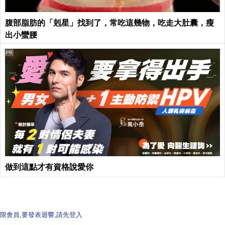
腹部脂肪的「剋星」找到了，常吃這幾物，吃走大肚囊，瘦
出小蠻腰
PR
做到這點才有資格說愛你
限會員,要發表迴響,請先登入