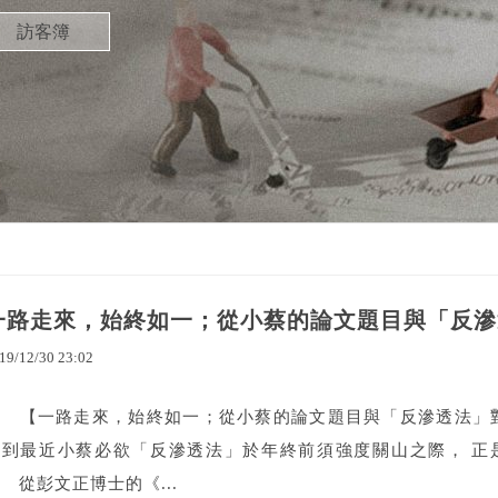
訪客簿
一路走來，始終如一；從小蔡的論文題目與「反滲
19
/
12
/
30
23
:
02
【一路走來，始終如一；從小蔡的論文題目與「反滲透法」
起到最近小蔡必欲「反滲透法」於年終前須強度關山之際， 正
從彭文正博士的《...