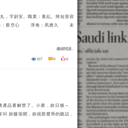
，字尉安。職業：童乩。簡短形容
角：蔡空心 淨角：馬應久 末
繼續閱讀...
307
0
0
產品要解禁了。小蔡，妳日猴～
叫 妳腿張開，妳就那麼乖的聽話，