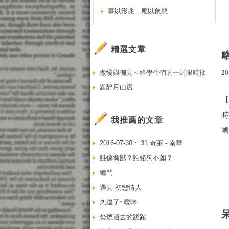
事以形兆，應以象懸
精選文章
20
傲慢與偏見～給學生們的一封限時批
題醉月山房
我推薦的文章
國
2016-07-30 ~ 31 奇萊 - 南華
誰像禽獸？誰豬狗不如？
纏鬥
遇見 初戀情人
久違了~曖昧
焚燒過去的蹉跎