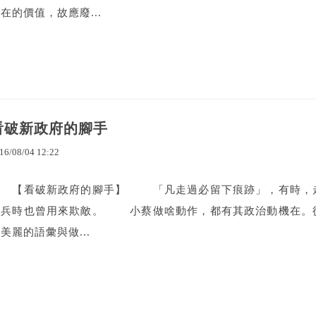
在的價值，故應廢...
看破新政府的腳手
16
/
08
/
04
12
:
22
【看破新政府的腳手】 「凡走過必留下痕跡」，有時，走
退兵時也曾用來欺敵。 小蔡做啥動作，都有其政治動機在。從
美麗的語彙與做...