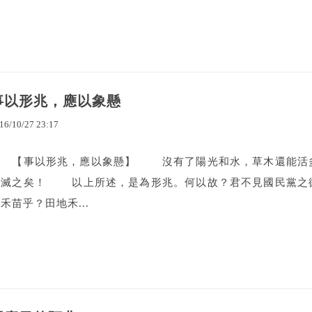
事以形兆，應以象懸
16
/
10
/
27
23
:
17
【事以形兆，應以象懸】 沒有了陽光和水，草木還能活多
以滅之矣！ 以上所述，是為形兆。何以故？君不見國民黨之徽
禾苗乎？田地禾...