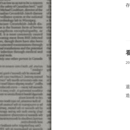
存
20
造