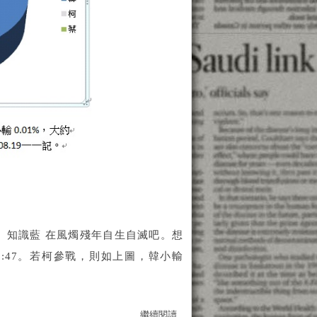
知識藍 在風燭殘年自生自滅吧。想
:47。若柯參戰，則如上圖，韓小輸
繼續閱讀...