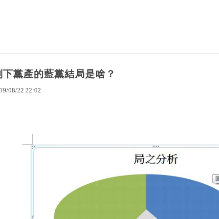
剩下黨產的藍黨結局是啥？
19
/
08
/
22
22
:
02