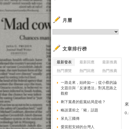
月曆
文章排行榜
最新發表
最新回應
最新推薦
熱門瀏覽
熱門回應
熱門推薦
一路走來，始終如一；從小蔡的論
文題目與「反滲透法」對其思路之
觀察
剩下黨產的藍黨結局是啥？
略談選前之「豬」話題
0
呆丸三國傳
愛當慰安婦的台灣人