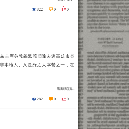
322
0
0
民黨主席吳敦義派韓國瑜去選高雄市長
又非本地人、又是綠之大本營之一，在
繼續閱讀...
282
0
0