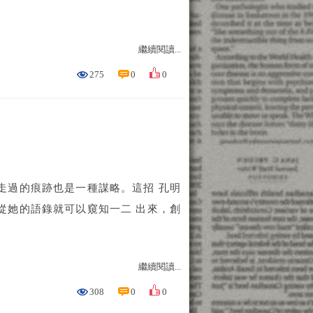
繼續閱讀...
275
0
0
過的痕跡也是一種謀略。這招 孔明
她的語錄就可以窺知一二 出來，創
繼續閱讀...
308
0
0