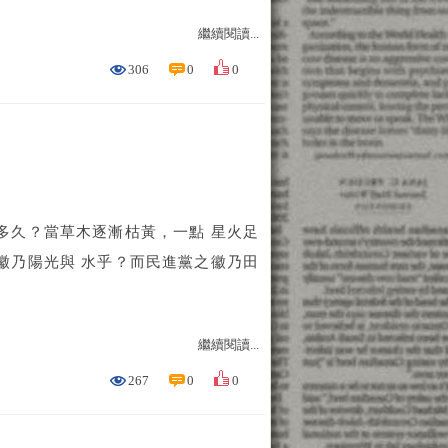
繼續閱讀...
306
0
0
久？當草木逐漸枯黃，一點 星火足
乃陽光與 水乎？而民進黨之徽乃田
繼續閱讀...
267
0
0