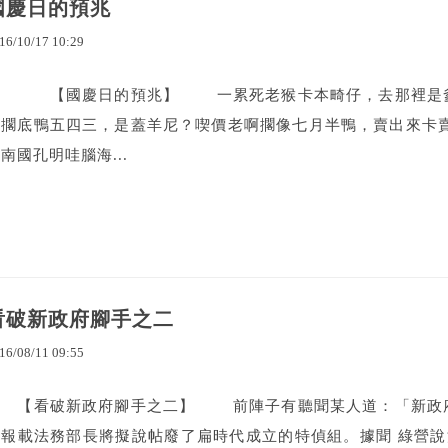
國慶日的預兆
16
/
10
/
17
10
:
29
【國慶日的預兆】 一累死老猴卡本畸仔，去那裡是爹姚
啊擱底鴨五四三，是蓋羊尼？喫價老啊擱像七月半鴨，賣出來卡
南國孔明哇腦海...
看破新政府腳手之二
16
/
08
/
11
09
:
55
【看破新政府腳手之二】 前陣子有聽聞某人道：「新政
日報載法務部長將擬說帖廢了扁時代成立的特偵組。據聞 綠營