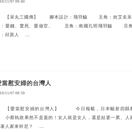
16
/
11
/
07
09
:
40
【呆丸三國傳】 腳本設計：飛羽觴 主角：姓艾名呆丸
他：愛錢、驚死、愛做官。 丑角：南國孔明飛羽觴 旦
：邱異人 ...
愛當慰安婦的台灣人
16
/
11
/
07
08
:
59
【愛當慰安婦的台灣人】 今日報載，日本幅射四縣農
小蔡執政果然不是蓋的！女人就是女人，還是姑婆一累。人家
著人家來幹尼？ ...