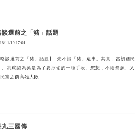
略談選前之「豬」話題
18
/
11
/
19
17
:
04
【略談選前之「豬」話題】 先不談「豬」這事。其實，當初國
時， 我就認為吳是為了要冰瑜的一種手段。您想，不給資源、
民黨之前高雄大敗...
呆丸三國傳