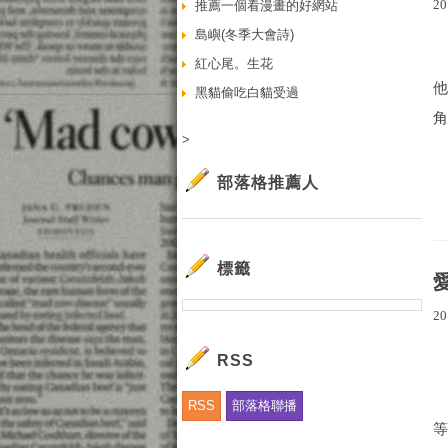
20
推薦一個看漫畫的好網站
島嶼(冬季大會詩)
紅心尾。生花
黑貓偷吃白貓受過
角
>
部落格推薦人
標籤
20
RSS
RSS
部落格聯播
等