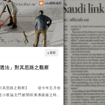
udn網路城邦
最新
透法」對其思路之觀察
對其思路之觀察】 從今年五月份
是小蔡論文門被鬧得沸沸揚揚之時。