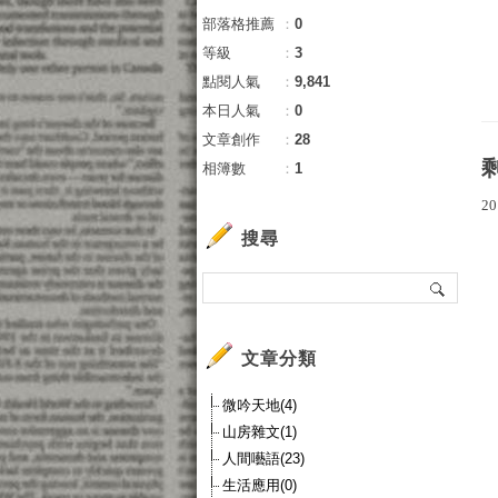
部落格推薦
：
0
等級
：
3
點閱人氣
：
9,841
本日人氣
：
0
文章創作
：
28
相簿數
：
1
20
搜尋
文章分類
微吟天地(4)
山房雜文(1)
人間囈語(23)
生活應用(0)