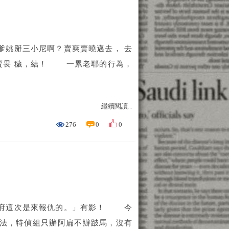
掰三小尼啊？賣爽賣曉邁去， 去
賣畏 穢，結！ 一累老耶的行為，
繼續閱讀...
276
0
0
府這次是來報仇的。」有影！ 今
說法，特偵組只辦阿扁不辦跛馬，沒有