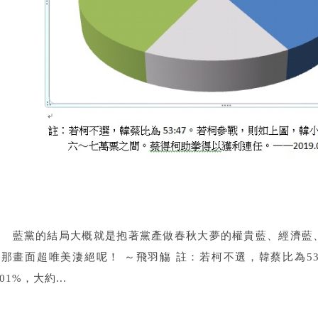
藍黨的結局大概就是抱著黨產做春秋大夢的權貴藍、經濟藍、
來那畫面超唯美淒絕呢！ ～飛羽觴 註：若柯不選，韓蔡比為53
.01%，大約...