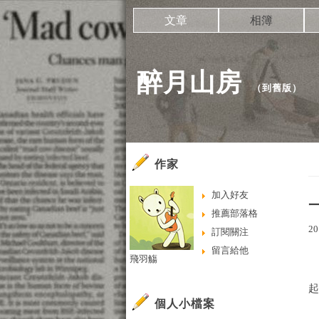
文章
相簿
醉月山房
（
到舊版
）
作家
加入好友
推薦部落格
20
訂閱關注
留言給他
飛羽觴
個人小檔案