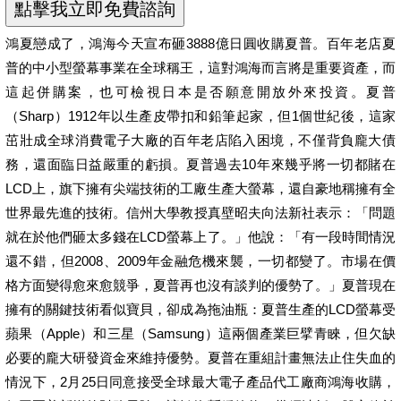
鴻夏戀成了，鴻海今天宣布砸3888億日圓收購夏普。百年老店夏
普的中小型螢幕事業在全球稱王，這對鴻海而言將是重要資產，而
這起併購案，也可檢視日本是否願意開放外來投資。夏普
（Sharp）1912年以生產皮帶扣和鉛筆起家，但1個世紀後，這家
茁壯成全球消費電子大廠的百年老店陷入困境，不僅背負龐大債
務，還面臨日益嚴重的虧損。夏普過去10年來幾乎將一切都賭在
LCD上，旗下擁有尖端技術的工廠生產大螢幕，還自豪地稱擁有全
世界最先進的技術。信州大學教授真壁昭夫向法新社表示：「問題
就在於他們砸太多錢在LCD螢幕上了。」他說：「有一段時間情況
還不錯，但2008、2009年金融危機來襲，一切都變了。市場在價
格方面變得愈來愈競爭，夏普再也沒有談判的優勢了。」夏普現在
擁有的關鍵技術看似寶貝，卻成為拖油瓶：夏普生產的LCD螢幕受
蘋果（Apple）和三星（Samsung）這兩個產業巨擘青睞，但欠缺
必要的龐大研發資金來維持優勢。夏普在重組計畫無法止住失血的
情況下，2月25日同意接受全球最大電子產品代工廠商鴻海收購，