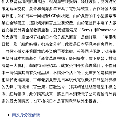
但因夏普新增的財務風險，讓鴻海暫緩簽約，幾經波折，雙方終於
確定這項交易。夏普和鴻海多年來為了電視等裝置，合作研發大螢
幕技術，並在日本一同經營LCD面板廠。由於夏普的中小型螢幕事
業在全球稱王，這對鴻海而言是重要資產。由於這是日本電子大廠
首次接受外資企業收購重整，對另涵蓋索尼（Sony）和Panasonic
等大廠而一度傲視群雄的日本電子產業而言，是個打擊。「華爾街
日報」及「紐約時報」都為文分析，此案是日本罕見將頂尖品牌、
一向保守孤立產業開放給外資的重要象徵。報導同時認為，鴻海集
團擊敗日本官民基金「產業革新機構」紓困提案，買下夏普，對鴻
海是一大勝利。華爾街日報認為，此案受到外界高度矚目，不僅日
本一向保護其自有尖端品牌，不讓外企沾上邊，更重要的是標誌技
術世代更迭議題。百年老店夏普是日本現代電視機及口袋型計算機
的先鋒，而鴻海（富士康）茁壯迄今，拜其精通組裝智慧型手機之
賜。紐時報導，此併購案成真，將是日本消費電子公司賣給海外買
家的最大併購案，也可檢視日本是否願意開放外來投資。
南投身分證借錢