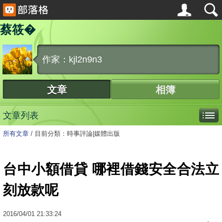
蔡筱�
作家：kjl2n9n3
文章
相簿
文章列表
所有文章
/
目前分類：時事評論|媒體出版
台中小額借貸 哪裡借錢安全合法立
刻放款呢
2016
/
04
/
01
21:33:24