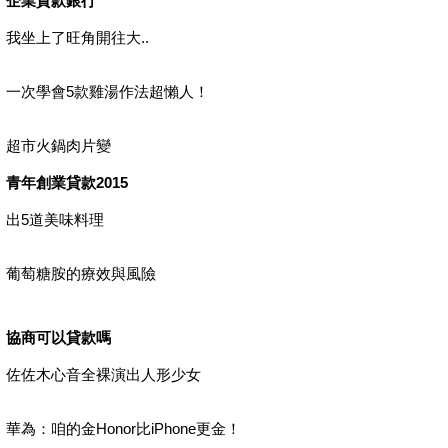
企業貸款銀行
我坐上了旺角開往大..
一次學會5款雞湯作法超懶人！
超市火鍋肉片變
青年創業貸款2015
出5道美味料理
葡萄糖胺的療效與風險
協商可以貸款嗎
佐佐木心音全裸演出人形少女
華為：咱的金Honor比iPhone更金！