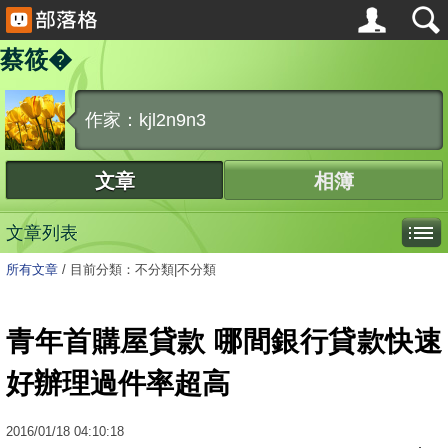
蔡筱�
作家：kjl2n9n3
文章
相簿
文章列表
所有文章
/
目前分類：不分類|不分類
青年首購屋貸款 哪間銀行貸款快速
好辦理過件率超高
2016
/
01
/
18
04:10:18