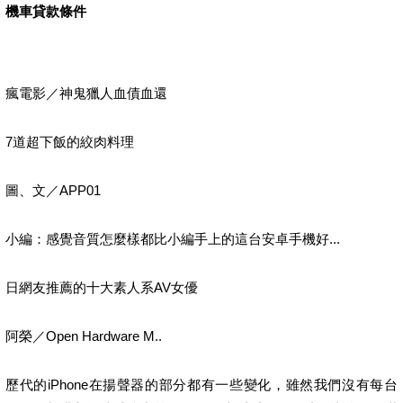
機車貸款條件
瘋電影／神鬼獵人血債血還
7道超下飯的絞肉料理
圖、文／APP01
小編：感覺音質怎麼樣都比小編手上的這台安卓手機好...
日網友推薦的十大素人系AV女優
阿榮／Open Hardware M..
歷代的iPhone在揚聲器的部分都有一些變化，雖然我們沒有每台