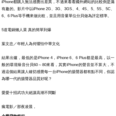
iPhone都購入無法感覺出差異，不過來看看國外網站的比較倒是滿
有趣的。影片中以iPhone 2G、3G、3GS、4、4S、5、5S、5C、
6、6 Plus等手機來做比較，並且用音量單位分貝做為評定標準。
5道電鍋懶人菜 真的簡單到爆
葉文忠／年輕人為何懼怕中華文化
結果出爐，最低的是iPhone 4，iPhone 6、6 Plus都是最高，以一
般的環境噪音分貝60～80來看，其實iPhone的聲音並不算大，不
過這個結果讓人確切感覺每一台iPhone的揚聲器都有點不同，你認
為哪一代的揚聲器品質好呢？
愛愛十招武功大絕讓高潮不間斷
瘋電影／那夜凌晨，