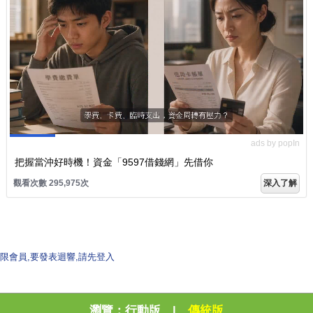
ads by popIn
把握當沖好時機！資金「9597借錢網」先借你
觀看次數 295,975次
深入了解
限會員,要發表迴響,請先登入
瀏覽：
行動版
|
傳統版