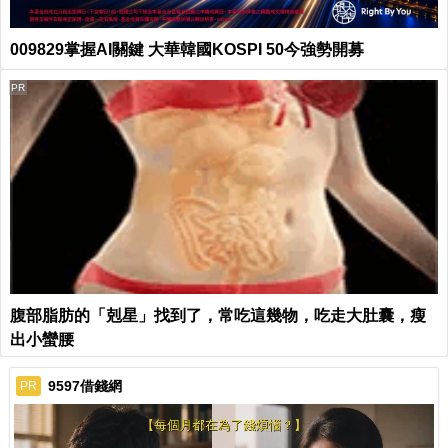
009829掌握AI關鍵 大華韓國KOSPI 50今強勢開募
PR
腹部脂肪的「剋星」找到了，常吃這幾物，吃走大肚囊，瘦
出小蠻腰
9597借錢網
PR