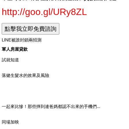
http://goo.gl/URy8ZL
LINE被誰封鎖兩招測
軍人房屋貸款
試就知道
落健生髮水的效果及風險
一起來比慘！那些摔到連爸媽都認不出來的手機們...
同場加映