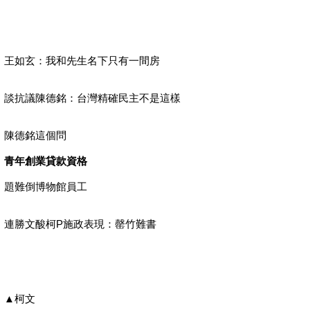
王如玄：我和先生名下只有一間房
談抗議陳德銘：台灣精確民主不是這樣
陳德銘這個問
青年創業貸款資格
題難倒博物館員工
連勝文酸柯P施政表現：罄竹難書
▲柯文