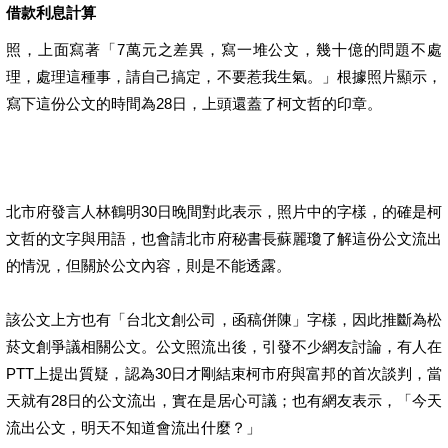
借款利息計算
照，上面寫著「7萬元之差異，寫一堆公文，幾十億的問題不處
理，處理這種事，請自己搞定，不要惹我生氣。」根據照片顯示，
寫下這份公文的時間為28日，上頭還蓋了柯文哲的印章。
北市府發言人林鶴明30日晚間對此表示，照片中的字樣，的確是柯
文哲的文字與用語，也會請北市府秘書長蘇麗瓊了解這份公文流出
的情況，但關於公文內容，則是不能透露。
該公文上方也有「台北文創公司，函稿併陳」字樣，因此推斷為松
菸文創爭議相關公文。公文照流出後，引發不少網友討論，有人在
PTT上提出質疑，認為30日才剛結束柯市府與富邦的首次談判，當
天就有28日的公文流出，實在是居心可議；也有網友表示，「今天
流出公文，明天不知道會流出什麼？」