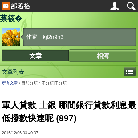
蔡筱�
作家：kjl2n9n3
文章
相簿
文章列表
所有文章
/
目前分類：不分類|不分類
軍人貸款 土銀 哪間銀行貸款利息最
低撥款快速呢 (897)
2015
/
12
/
06
03:40:07