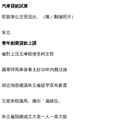
汽車貸款試算
哲親筆公文照流出。（圖／翻攝照片）
朱立
青年創業貸款上課
倫對上沈玉琳順便笑柯文哲
國軍悍馬車保養太好10年內難汰換
胡志強曾建議朱立倫提早宣布參選
王挺朱暗諷馬、搬出「扁維拉」
朱立倫競總成立大老一人一菜力挺