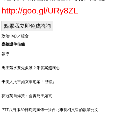
http://goo.gl/URy8ZL
政治中心／綜合
嘉義證件借錢
報導
馬王落水要先救誰？朱答案超壞心
于美人批王如玄軍宅案「很蝦」
郭冠英自爆黃：會害死王如玄
PTT八卦版30日晚間瘋傳一張台北市長柯文哲的親筆公文