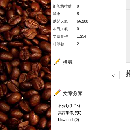
部落格推薦
：
0
等級
：
8
點閱人氣
：
66,288
本日人氣
：
0
文章創作
：
1,254
相簿數
：
2
搜尋
文章分類
不分類(1245)
真言集修持(9)
New node(0)