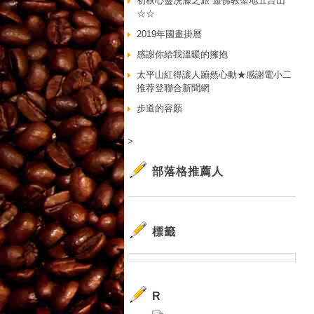
初秋心靈洗滌之旅 遊佛教聖地五台山
☆☆
2019年國畫掛曆
感謝你給我溫暖的擁抱
太平山紅得讓人蹦然心動★感謝電小二
推荐登聯合新聞網
步道的容顏
>
部落格推薦人
標籤
R