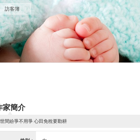
訪客簿
作家簡介
世間紛爭不用爭 心田免稅要勤耕