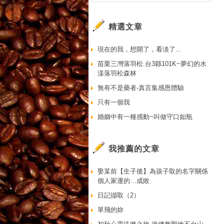
精選文章
現在的我，想開了，看淡了...
苗栗三灣落羽松.台3縣101K~夢幻的水
漾落羽松森林
無有不是藥者-真言集感恩體驗
只有一個我
婚姻中有一種感動~叫做守口如瓶
我推薦的文章
娶某前【生子後】為孩子取的名字關係
個人家運的…成敗
日記擷取（2）
單飛的妳