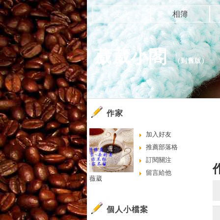
文章
相簿
葳葳小閣
（
到舊版
）
作家
加入好友
推薦部落格
訂閱關注
留言給他
薇葳
個人小檔案