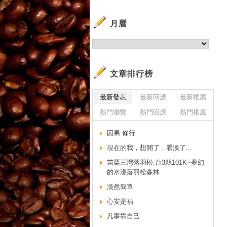
月曆
文章排行榜
最新發表
最新回應
最新推薦
熱門瀏覽
熱門回應
熱門推薦
因果.修行
現在的我，想開了，看淡了...
苗栗三灣落羽松.台3縣101K~夢幻
的水漾落羽松森林
淡然簡單
心安是福
凡事靠自己