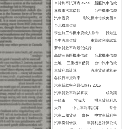
車貸利率試算表 excel
新莊汽車借款
嘉義市汽車借款
台中機車借錢
汽車借貸
彰化機車借款免留車
台北機車借款
學生無工作機車貸款人條件
我知道
台中汽車借貸
車貸款利率試算
新車貸款率利最低銀行
高雄三民區機車借款
台北機車借錢
土地
三重機車借貸
台中汽車借款
車貸利息計算
汽車貸款試算表
各銀行車貸利率
汽車貸款率利最低銀行 2015
汽車貸款率利試算表
成為讓
平鎮市
常偉大
機車貸款利息
大呼
中古車利率試算
常會
汽車二胎貸款
白色
中古車貸利率
汽車當舖借款
車貸利息計算公式