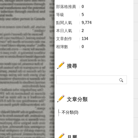
部落格推薦
：
0
等級
：
5
點閱人氣
：
9,774
本日人氣
：
2
文章創作
：
134
相簿數
：
0
搜尋
文章分類
不分類(0)
月曆