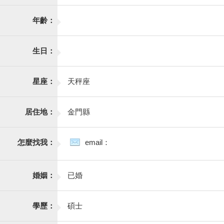
年齡：
生日：
星座：
天秤座
居住地：
金門縣
怎麼找我：
email：
婚姻：
已婚
學歷：
碩士