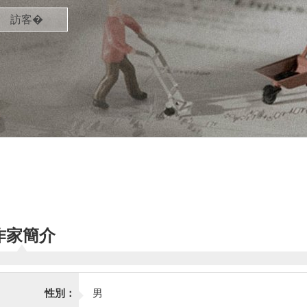
訪客�
作家簡介
性別：
男