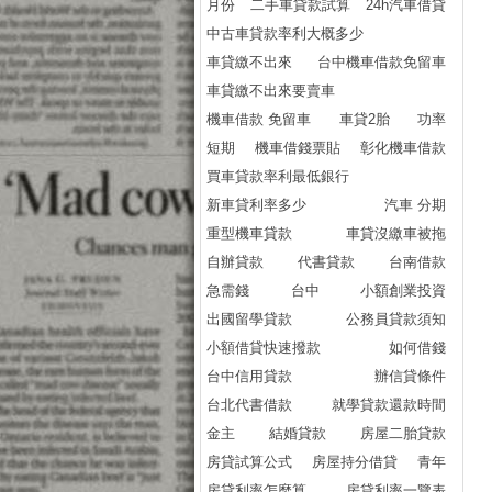
月份
二手車貸款試算
24h汽車借貸
中古車貸款率利大概多少
車貸繳不出來
台中機車借款免留車
車貸繳不出來要賣車
機車借款 免留車
車貸2胎
功率
短期
機車借錢票貼
彰化機車借款
買車貸款率利最低銀行
新車貸利率多少
汽車 分期
重型機車貸款
車貸沒繳車被拖
自辦貸款
代書貸款
台南借款
急需錢
台中
小額創業投資
出國留學貸款
公務員貸款須知
小額借貸快速撥款
如何借錢
台中信用貸款
辦信貸條件
台北代書借款
就學貸款還款時間
金主
結婚貸款
房屋二胎貸款
房貸試算公式
房屋持分借貸
青年
房貸利率怎麼算
房貸利率一覽表