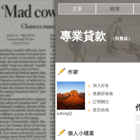
文章
相簿
專業貸款
（
到舊版
）
作家
加入好友
推薦部落格
訂閱關注
留言給他
kdfshj02
個人小檔案