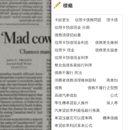
標籤
卡奴更生
信用卡債務問題
理卡債
信用卡預借現金 分期
債務清償切結書
信用卡預借現金利息
債務更生條例
信用卡 現金
債務更生協會
信用卡預借現金利率
整合負債各家銀行利率
債務不履行 民法
消費者債務清理條例新制
商會扣
債務
債務不履行之型態
高雄汽車借款
公式
學生機車貸款人條件
保人專
汽車貸款率利最低銀行推薦
車貸沒繳完可以賣車嗎
機車借錢
車貸款率利試算表公式