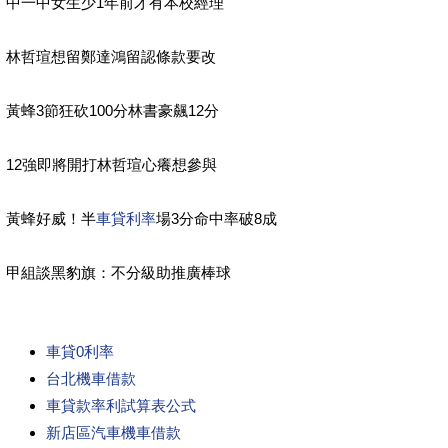
中一中女生少1年前才有本校經理
林哲瑄想留鄭達鴻留認條款要改
黃蜂3節狂砍100分林書豪飆12分
12強即將開打林哲瑄心癢想參與
黃蜂好威！半
車貸利率
場3分命中率破8成
甲組談黑豹旗：不分級助推廣棒球
車貸0利率
台北機車借款
車貸款率利試算表公式
新店區汽車機車借款