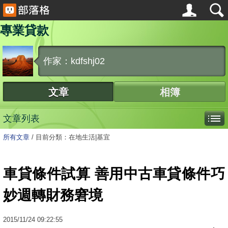
專業貸款
作家：kdfshj02
文章
相簿
文章列表
所有文章
/
目前分類：在地生活|基宜
車貸條件試算 善用中古車貸條件巧
妙週轉財務窘境
2015
/
11
/
24
09:22:55