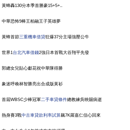
黃蜂轟130分本季首勝豪15+5+..
中華恐怖9棒王柏融王子英雄夢
黃蜂首節
三重機車借貸
狂爆37分主場強壓公牛
世界1
台北汽車借錢
2強日本首戰大谷翔平先發
郭總女兒貼心獻花祝中華隊得勝
象迷呼喚林智勝亮出合成版黃衫
首屆WBSC少棒冠軍
二手車貸條件
總教練吳映賜病逝
熱身賽3戰
中古車貸款利率試算
飆7K羅嘉仁信心回來