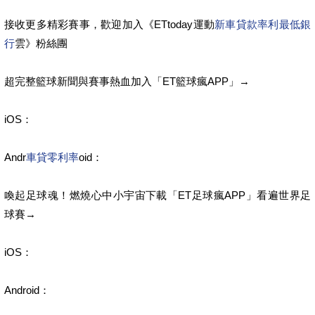
接收更多精彩賽事，歡迎加入《ETtoday運動
新車貸款率利最低銀
行
雲》粉絲團
超完整籃球新聞與賽事熱血加入「ET籃球瘋APP」→
iOS：
Andr
車貸零利率
oid：
喚起足球魂！燃燒心中小宇宙下載「ET足球瘋APP」看遍世界足
球賽→
iOS：
Android：