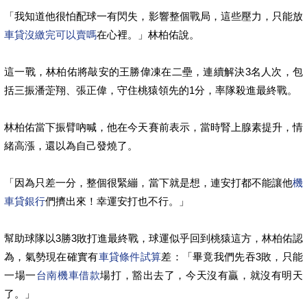
「我知道他很怕配球一有閃失，影響整個戰局，這些壓力，只能放
車貸沒繳完可以賣嗎
在心裡。」林柏佑說。
這一戰，林柏佑將敲安的王勝偉凍在二壘，連續解決3名人次，包
括三振潘萣翔、張正偉，守住桃猿領先的1分，率隊殺進最終戰。
林柏佑當下振臂吶喊，他在今天賽前表示，當時腎上腺素提升，情
緒高漲，還以為自己發燒了。
「因為只差一分，整個很緊繃，當下就是想，連安打都不能讓他
機
車貸銀行
們擠出來！幸運安打也不行。」
幫助球隊以3勝3敗打進最終戰，球運似乎回到桃猿這方，林柏佑認
為，氣勢現在確實有
車貸條件試算
差：「畢竟我們先吞3敗，只能
一場一
台南機車借款
場打，豁出去了，今天沒有贏，就沒有明天
了。」