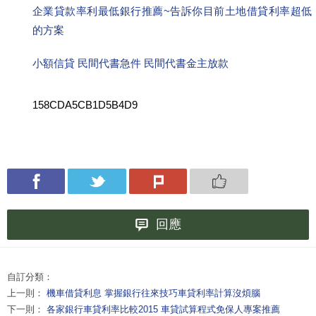
企業貸款率利最低銀行推薦~告訴你目前土地借貸利率超低
的方案
小額信貸 民間代書急件 民間代書金主放款
158CDA5CB1D5B4D9
回應
自訂分類：
上一則：
機車借貸利息 掌握銀行往來技巧車貸利率計算沒煩腦
下一則：
各家銀行車貸利率比較2015 車貸試算程式免保人專案推薦