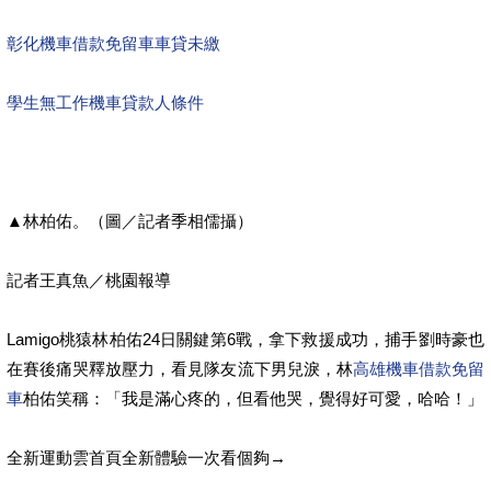
彰化機車借款免留車
車貸未繳
學生無工作機車貸款人條件
▲林柏佑。（圖／記者季相儒攝）
記者王真魚／桃園報導
Lamigo桃猿林柏佑24日關鍵第6戰，拿下救援成功，捕手劉時豪也
在賽後痛哭釋放壓力，看見隊友流下男兒淚，林
高雄機車借款免留
車
柏佑笑稱：「我是滿心疼的，但看他哭，覺得好可愛，哈哈！」
全新運動雲首頁全新體驗一次看個夠→