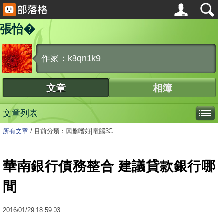
張怡�
作家：k8qn1k9
文章
相簿
文章列表
所有文章
/
目前分類：興趣嗜好|電腦3C
華南銀行債務整合 建議貸款銀行哪
間
2016
/
01
/
29
18:59:03