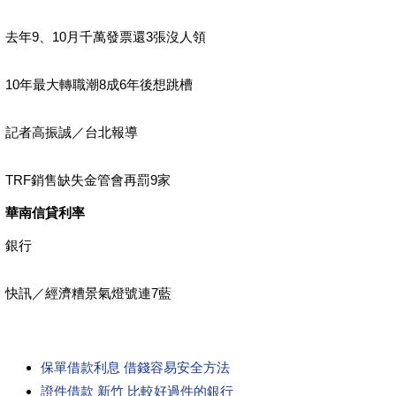
去年9、10月千萬發票還3張沒人領
10年最大轉職潮8成6年後想跳槽
記者高振誠／台北報導
TRF銷售缺失金管會再罰9家
華南信貸利率
銀行
快訊／經濟糟景氣燈號連7藍
保單借款利息 借錢容易安全方法
證件借款 新竹 比較好過件的銀行