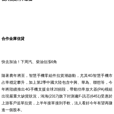
合作金庫信貸
快去加油！下周汽、柴油估漲6角
隨著農年將至，智慧手機零組件拉貨潮啟動，尤其4G智慧手機市
占率穩定攀升，加上第2季中國大陸包含中興、華為、聯想等，今
年將陸續推出4G手機支援全球20頻段，帶動功率放大器(PA)模組
出現嚴重大缺貨狀況，鴻海(2317)旗下封測廠F-訊芯(6451)受惠於
上游客戶追單拉貨，上半年接單接到手軟，法人看好今年有望再賺
進一個股本。