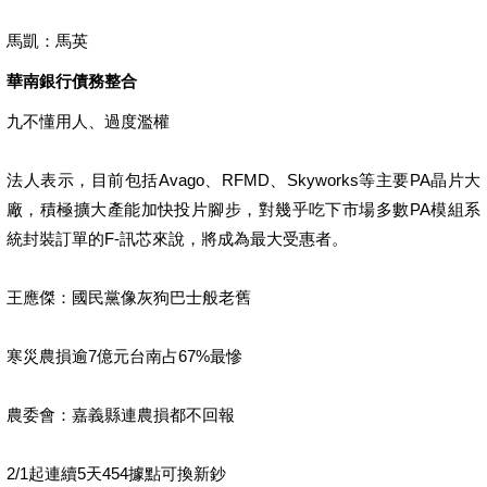
馬凱：馬英
華南銀行債務整合
九不懂用人、過度濫權
法人表示，目前包括Avago、RFMD、Skyworks等主要PA晶片大
廠，積極擴大產能加快投片腳步，對幾乎吃下市場多數PA模組系
統封裝訂單的F-訊芯來說，將成為最大受惠者。
王應傑：國民黨像灰狗巴士般老舊
寒災農損逾7億元台南占67%最慘
農委會：嘉義縣連農損都不回報
2/1起連續5天454據點可換新鈔