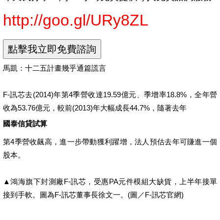
http://goo.gl/URy8ZL
馬凱：十二五計畫幾乎通篇謊言
F-訊芯去(2014)年第4季營收達19.59億元、季增率18.8%，全年營
收為53.76億元，較前(2013)年大幅成長44.7%，隨著去年
國泰信貸試算
第4季營收飆高，進一步帶動獲利躍增，法人預估去年可賺進一個
股本。
▲鴻海旗下封測廠F-訊芯，受惠PA元件模組大缺貨，上半年接單
接到手軟。圖為F-訊芯董事長徐文一。(圖／F-訊芯官網)