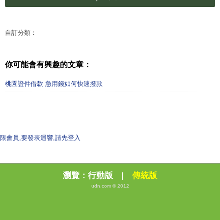
自訂分類：
你可能會有興趣的文章：
桃園證件借款 急用錢如何快速撥款
限會員,要發表迴響,請先登入
瀏覽：
行動版
|
傳統版
udn.com © 2012