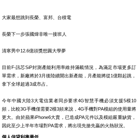
大家最想跳到長榮、富邦、台積電
長榮下一步張國煒非唯一接班人
清寒男中12.6億頭獎想圓大學夢
目前F-訊芯SiP封測產能利用率維持滿載情況，為滿足市場更多訂
單需求，新廠將於3月後陸續開出新產能，月產能將從1億顆起跳，
拿下全球超過3成市占。
今年中國大陸3大電信業者同步要求4G智慧手機必須支援5模10
頻，比較3G手機僅需要2模3頻來說，4G手機對PA模組的使用量將
更大。由於蘋果iPhone6大賣，已造成PA元件以及模組嚴重缺貨，
因此至少上半年市場對PA需求，將出現先搶先贏的火熱狀況。
個人信貸利率最低