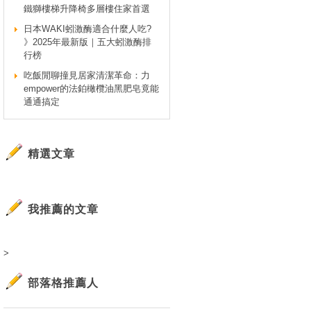
鐵獅樓梯升降椅多層樓住家首選
日本WAKI蚓激酶適合什麼人吃?
》2025年最新版｜五大蚓激酶排
行榜
吃飯閒聊撞見居家清潔革命：力
empower的法鉑橄欖油黑肥皂竟能
通通搞定
精選文章
我推薦的文章
>
部落格推薦人