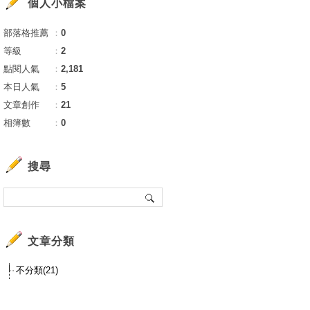
個人小檔案
部落格推薦
：
0
等級
：
2
點閱人氣
：
2,181
本日人氣
：
5
文章創作
：
21
相簿數
：
0
搜尋
文章分類
不分類(21)