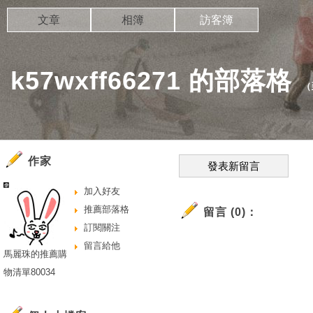
文章
相簿
訪客簿
k57wxff66271 的部落格
（
作家
發表新留言
加入好友
推薦部落格
留言 (0)：
訂閱關注
留言給他
馬麗珠的推薦購
物清單80034