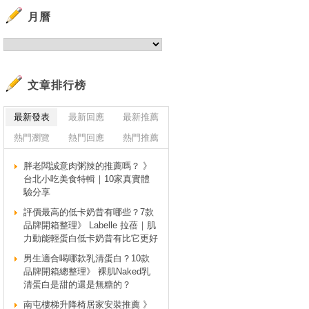
月曆
文章排行榜
最新發表
最新回應
最新推薦
熱門瀏覽
熱門回應
熱門推薦
胖老闆誠意肉粥辣的推薦嗎？ 》
台北小吃美食特輯｜10家真實體
驗分享
評價最高的低卡奶昔有哪些？7款
品牌開箱整理》 Labelle 拉蓓｜肌
力動能輕蛋白低卡奶昔有比它更好
男生適合喝哪款乳清蛋白？10款
品牌開箱總整理》 裸肌Naked乳
清蛋白是甜的還是無糖的？
南屯樓梯升降椅居家安裝推薦 》