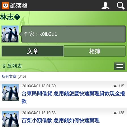
林志�
作家：k0lb2u1
文章
相簿
文章列表
所有文章
(846)
2016
/
04
/
01
18:01:30
115
台東民間借貸 急用錢怎麼快速辦理貸款現金撥
款
2016
/
04
/
01
15:10:53
138
苗栗小額借款 急用錢如何快速辦理