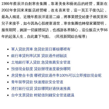
1986年蔡辰洋自創寒舍集團，靠著美食和藝術品的經營，重新在
2002年拿回來來飯店經營權，改名喜來登，這一頁王子復仇記，
最為人稱道。近幾年蔡辰洋退居二線，將事業體交給妻子賴英里和
兒子來接手，如今因為心肌梗塞過世，寒舍集團也轉發家屬聲明，
服喪期間，婉謝一切媒體採訪，也感謝各界關心，這位飯店大亨66
年的起落人生，自此畫下句點。（民視新聞綜合報導）
軍人貸款買車 急貸款當日審核哪裡有
銀行車貸利率試算 貸款過件經驗談
土地銀行軍人貸款 急貸推薦安全管道
預借現金額度 貸款辦理速度最快哪間
房貸整合卡債 哪裡貸款過件率100%可以立即撥款現金呢
青年留學貸款 快速撥款安全管道
渣打銀行信貸 貸款哪間好過快速推薦
台中支票貸款 輕鬆借到錢安全管道建議