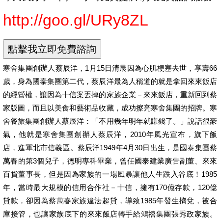
http://goo.gl/URy8ZL
寒舍集團創辦人蔡辰洋，1月15日清晨因為心肌梗塞去世，享壽66
歲，身為國泰集團第二代，蔡辰洋最為人稱道的就是拿回來來飯店
的經營權，讓因為十信案丟掉的家族企業－來來飯店，重新回到蔡
家版圖，而且以美食和藝術品收藏，成功擦亮寒舍集團的招牌。寒
舍餐旅集團創辦人蔡辰洋：「不用幾年明年就賺錢了。」說話很豪
氣，他就是寒舍集團創辦人蔡辰洋，2010年風光宣布，旗下飯
店，進軍北市信義區。蔡辰洋1949年4月30日出生，是國泰集團蔡
萬春的第3個兒子，德明專科畢業，曾任國泰建業廣告副董、來來
百貨董事長，但是因為家族的一場風暴讓他人生跌入谷底！1985
年，當時最大規模的信用合作社－十信，擁有170億存款，120億
貸款，卻因為蔡萬春家族違法超貸，導致1985年發生擠兌，被合
庫接管，也讓家族底下的來來飯店轉手給鴻禧集團張秀政家族。