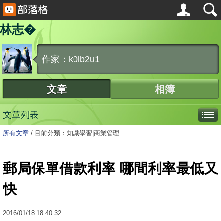
林志�
作家：k0lb2u1
文章
相簿
文章列表
所有文章
/
目前分類：知識學習|商業管理
郵局保單借款利率 哪間利率最低又
快
2016
/
01
/
18
18:40:32