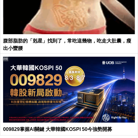
腹部脂肪的「剋星」找到了，常吃這幾物，吃走大肚囊，瘦
出小蠻腰
PR
009829掌握AI關鍵 大華韓國KOSPI 50今強勢開募