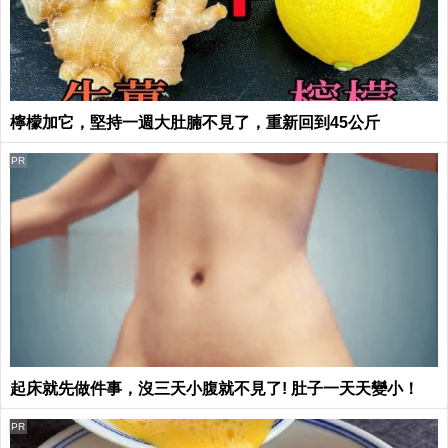
檸檬加它，堅持一週大肚腩不見了，重新回到45公斤
PR
起床就先做件事，沒三天小腹就不見了! 肚子一天天變小！
PR