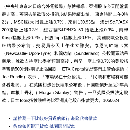
（中央社東京24日綜合外電報導）彭博報導，亞洲股市今天開盤震
盪走高，英國去留歐盟公投初步結果陸續出爐。 東京時間上午9時
2分，MSCI亞太指數上漲0.7%，來到130.93點。澳洲S&P/ASX
200指數上漲0.3%，紐西蘭S&P/NZX 50 指數上漲0.3%，南韓
Kospi指數上漲0.7%，日股Topix指數上漲0.5%。 英國脫歐公投最
終結果公布前，交易員今天上午坐立難安。泰恩河畔紐卡索
（Newcastle- Upon-Tyne）和巽德蘭（Sunderland）公投開票結果
顯示，脫歐支持度比學者預測高後，稍早一度上漲0.7%的美股標
準普爾500指數期貨止漲回跌。 ETX Capital交易部門主管倫德爾（
Joe Rundle）表示，「市場現在十分緊張。」「民調和市場有可能
會看走眼。」 在英國初步公投結果公布後，日圓匯價升至近2年高
點。摩根士丹利（ Morgan Stanley）警告，一旦英國公投決定脫
歐，日本Topix指數跌幅將比亞洲其他股市指數更大。1050624
請推薦一下比較好貸過的銀行 基隆代書借款
教你如何辦理貸款 桃園民間貸款