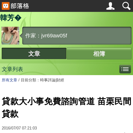
韓芳�
作家：jvr69aw05f
文章
相簿
文章列表
所有文章
/
目前分類：時事評論|財經
貸款大小事免費諮詢管道 苗栗民間
貸款
2016
/
07
/
07
07:21:03