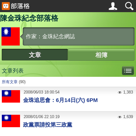
陳金珠紀念部落格
作家：金珠紀念網誌
文章
相簿
文章列表
所有文章
(90)
2008
/
06
/
03
18:00:54
1,383
金珠追思會：6月14日(六) 6PM
2008
/
01
/
06
22:10:19
1,639
政黨票請投第三政黨