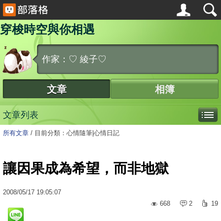
穿梭時空與你相遇
作家：♡ 綾子♡
文章
相簿
文章列表
所有文章
/
目前分類：心情隨筆|心情日記
讓因果成為希望，而非地獄
2008
/
05
/
17
19:05:07
668
2
19