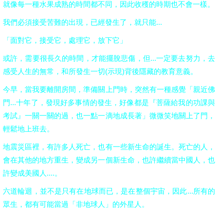
就像每一種水果成熟的時間都不同，因此收穫的時期也不會一樣。
我們必須接受苦難的出現，已經發生了，就只能...
「面對它，接受它，處理它，放下它」
或許，需要很長久的時間，才能擺脫悲傷，但...一定要去努力，去
感受人生的無常，和所發生一切(示現)背後隱藏的教育意義。
今早，當我要離開房間，準備關上門時，突然有一種感覺「親近佛
門...十年了，發現好多事情的發生，好像都是『菩薩給我的功課與
考試』一關一關的過，也一點一滴地成長著」微微笑地關上了門，
輕鬆地上班去。
地震災區裡，有許多人死亡，也有一些新生命的誕生。死亡的人，
會在其他的地方重生，變成另一個新生命，也許繼續當中國人，也
許變成美國人....。
六道輪迴，並不是只有在地球而已，是在整個宇宙，因此...所有的
眾生，都有可能當過「非地球人」的外星人。