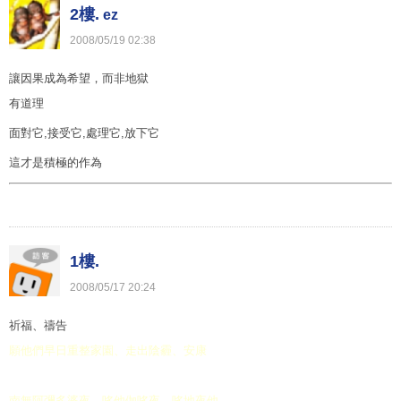
2樓.
ez
2008
/
05
/
19
02
:
38
讓因果成為希望，而非地獄
有道理
面對它,接受它,處理它,放下它
這才是積極的作為
1樓.
2008
/
05
/
17
20
:
24
祈福、禱告
願他們早日重整家園、走出陰霾、安康
南無阿彌多婆夜 哆他伽哆夜 哆地夜他