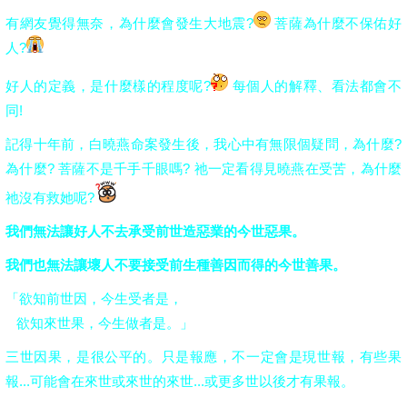
有網友覺得無奈，為什麼會發生大地震?
菩薩為什麼不保佑好
人?
好人的定義，是什麼樣的程度呢?
每個人的解釋、看法都會不
同!
記得十年前，白曉燕命案發生後，我心中有無限個疑問，為什麼?
為什麼? 菩薩不是千手千眼嗎? 祂一定看得見曉燕在受苦，為什麼
祂沒有救她呢?
我們無法讓好人不去承受前世造惡業的今世惡果。
我們也無法讓壞人不要接受前生種善因而得的今世善果。
「欲知前世因，今生受者是，
欲知來世果，今生做者是。」
三世因果，是很公平的。只是報應，不一定會是現世報，有些果
報...可能會在來世或來世的來世...或更多世以後才有果報。