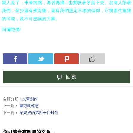
親人走了，未來的路，再苦再痛...也要咬著牙走下去。沒有人陪著
我們，至少還有佛菩薩，還有我們堅定不移的信仰，它將產生無限
的可能，及不可思議的力量。
阿彌陀佛!
回應
自訂分類：
文章創作
上一則：
斷頭狗報恩
下一則：
給奶奶的第四十四封信
你可能會有興趣的文章：