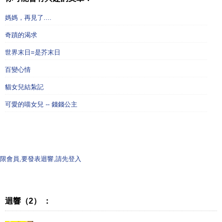
媽媽，再見了....
奇蹟的渴求
世界末日=是芥末日
百變心情
貓女兒結紮記
可愛的喵女兒 -- 錢錢公主
限會員,要發表迴響,請先登入
迴響（2） ：