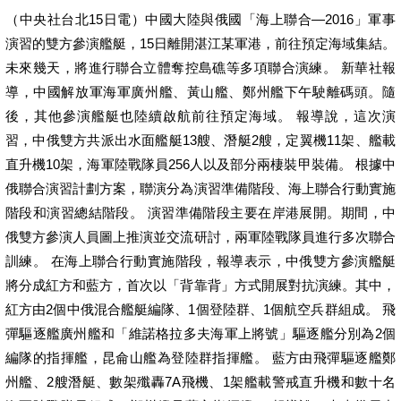
（中央社台北15日電）中國大陸與俄國「海上聯合—2016」軍事
演習的雙方參演艦艇，15日離開湛江某軍港，前往預定海域集結。
未來幾天，將進行聯合立體奪控島礁等多項聯合演練。 新華社報
導，中國解放軍海軍廣州艦、黃山艦、鄭州艦下午駛離碼頭。隨
後，其他參演艦艇也陸續啟航前往預定海域。 報導說，這次演
習，中俄雙方共派出水面艦艇13艘、潛艇2艘，定翼機11架、艦載
直升機10架，海軍陸戰隊員256人以及部分兩棲裝甲裝備。 根據中
俄聯合演習計劃方案，聯演分為演習準備階段、海上聯合行動實施
階段和演習總結階段。 演習準備階段主要在岸港展開。期間，中
俄雙方參演人員圖上推演並交流研討，兩軍陸戰隊員進行多次聯合
訓練。 在海上聯合行動實施階段，報導表示，中俄雙方參演艦艇
將分成紅方和藍方，首次以「背靠背」方式開展對抗演練。其中，
紅方由2個中俄混合艦艇編隊、1個登陸群、1個航空兵群組成。 飛
彈驅逐艦廣州艦和「維諾格拉多夫海軍上將號」驅逐艦分別為2個
編隊的指揮艦，昆侖山艦為登陸群指揮艦。 藍方由飛彈驅逐艦鄭
州艦、2艘潛艇、數架殲轟7A飛機、1架艦載警戒直升機和數十名