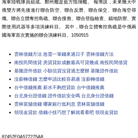
海軍陸戰隊員組成。鄭州艦是藍方指揮艦。 報導說，未來幾天中
俄雙方將先後進行聯合防空、聯合反潛、聯合保交、聯合海空尋
殲、聯合立體奪控島礁、聯合搜救、聯合登臨檢查、錨地防禦、實
際使用武器等多項演練科目。 其中，聯合立體奪控島礁是中俄兩
國海軍首次實施的聯合演練科目。1050915
雲林借錢方法 急需一筆錢來過日子 雲林借錢方法
南投民間借貸 房貸貸款成數最高可貸幾成 南投民間借貸
基隆證件借款 小額信貸沒貸過怎麼辦 基隆證件借款
沒薪轉借錢 怎麼申請比較容易過 沒薪轉借錢
台中借錢推薦 薪水不夠想貸款 台中借錢推薦
台北身分證借錢 證件借款安全嗎 台北身分證借錢
雲林當舖借錢 哪家銀行低利息 雲林當舖借錢
領現金貸款 借錢小技巧想了解就看看吧 領現金貸款
87457E0A577275A8