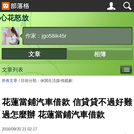
心花怒放
作家：jgo58ik45r
文章
相簿
文章列表
所有文章
/
目前分類：休閒生活|影視戲劇
花蓮當鋪汽車借款 信貸貸不過好難
過怎麼辦 花蓮當鋪汽車借款
2016
/
09
/
20
21:02:17