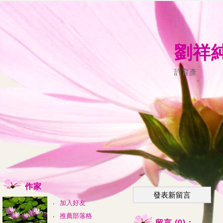
劉祥
許育彥
作家
發表新留言
加入好友
推薦部落格
留言 (0)：