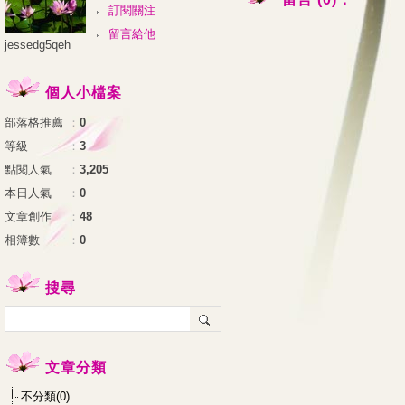
訂閱關注
留言給他
jessedg5qeh
個人小檔案
部落格推薦
：
0
等級
：
3
點閱人氣
：
3,205
本日人氣
：
0
文章創作
：
48
相簿數
：
0
搜尋
文章分類
不分類(0)