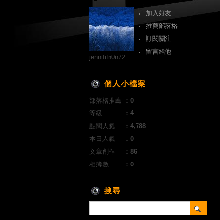
加入好友
推薦部落格
訂閱關注
留言給他
jennififn0n72
個人小檔案
部落格推薦
：
0
等級
：
4
點閱人氣
：
4,788
本日人氣
：
0
文章創作
：
86
相簿數
：
0
搜尋