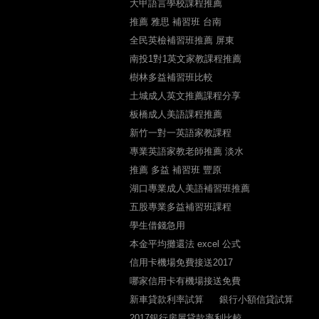
大甲語言學校課程推薦
推薦 雅思 補習班 台南
全民英檢補習班推薦 屏東
南投1對1英文家教課程推薦
樹林多益補習班比較
土城成人英文推薦課程分享
板橋成人美語課程推薦
新竹一對一英語家教課程
專業英語家教老師推薦 淡水
推薦 多益 補習班 豐原
湖口專業成人美語補習班推薦
五股專業多益補習班課程
學生借錢急用
本金平均攤還法 excel 公式
信用卡機場免費接送2017
哪家信用卡有機場接送免費
新車貸款利率試算
銀行小額信貸試算
2017銀行房屋貸款率利比較