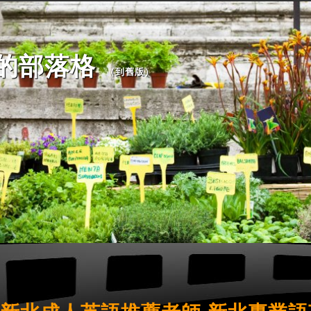
72 的部落格
（
到舊版
）