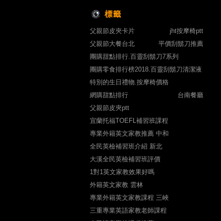
標籤
父親節皮夾卡片
jht按摩椅ptt
父親節大餐台北
平價刮鬍刀推薦
團購甜點排行.百靈刮鬍刀7系列
團購零食排行榜2018.百靈刮鬍刀清潔液
特別的生日禮物.按摩椅價格
網購甜點排行
台南餐廳
父親節皮夾ptt
宜蘭托福TOEFL補習班課程
專業外籍英文家教推薦 中和
全民英檢補習班介紹 新北
大溪全民英檢補習班評價
1對1英文家教效果好嗎
外籍英文家教 雲林
專業外籍英文家教課程 三峽
三重專業英語家教老師課程