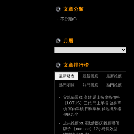
文章分類
不分類(0)
月曆
文章排行榜
最新發表
最新回應
最新推薦
熱門瀏覽
熱門回應
熱門推薦
父親節蛋糕 高雄.喬山按摩椅價格
【LOTUS】三代 門上單槓 健身單
槓 室內單槓 門框單槓 伏地挺身器
仰臥起坐
皮夾推薦ptt.電動刮鬍刀推薦哪個
牌子 【nac nac】12小時長效型