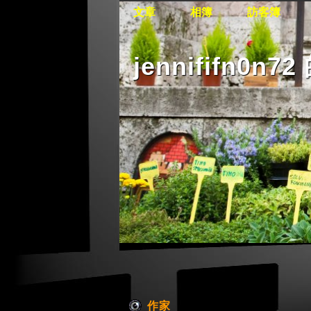
文章
相簿
訪客簿
jennififn0n
作家