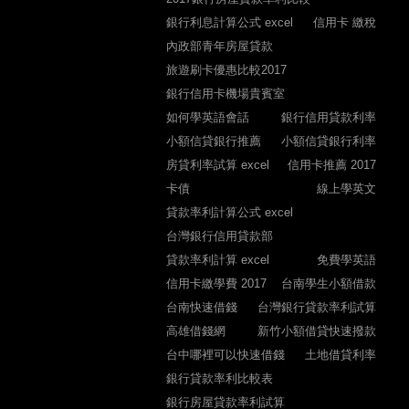
銀行利息計算公式 excel
信用卡 繳稅
內政部青年房屋貸款
旅遊刷卡優惠比較2017
銀行信用卡機場貴賓室
如何學英語會話
銀行信用貸款利率
小額信貸銀行推薦
小額信貸銀行利率
房貸利率試算 excel
信用卡推薦 2017
卡債
線上學英文
貸款率利計算公式 excel
台灣銀行信用貸款部
貸款率利計算 excel
免費學英語
信用卡繳學費 2017
台南學生小額借款
台南快速借錢
台灣銀行貸款率利試算
高雄借錢網
新竹小額借貸快速撥款
台中哪裡可以快速借錢
土地借貸利率
銀行貸款率利比較表
銀行房屋貸款率利試算