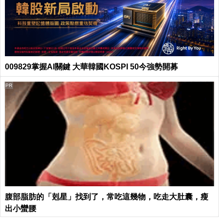
009829掌握AI關鍵 大華韓國KOSPI 50今強勢開募
PR
腹部脂肪的「剋星」找到了，常吃這幾物，吃走大肚囊，瘦
出小蠻腰